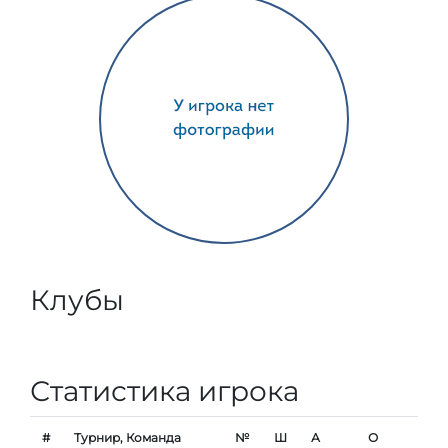
Клубы
Статистика игрока
#
Турнир, Команда
№
Ш
А
О