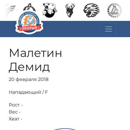
Малетин
Демид
20 февраля 2018
Нападающий / F
Рост -
Вес -
Хват -