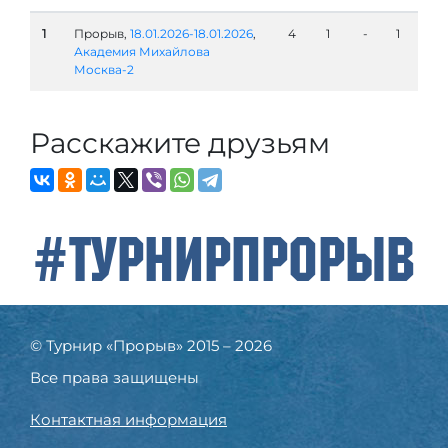
1
Прорыв,
18.01.2026-18.01.2026
,
4
1
-
1
Академия Михайлова
Москва-2
Расскажите друзьям
#ТурнирПрорыв
© Турнир «Прорыв» 2015 – 2026
Все права защищены
Контактная информация