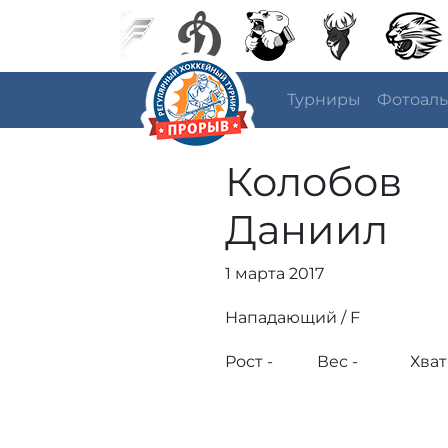
Турниры
Фотоал
Колобов
Даниил
1 марта 2017
Нападающий / F
Рост -
Вес -
Хват