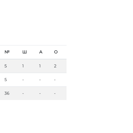
№
Ш
А
О
5
1
1
2
5
-
-
-
36
-
-
-