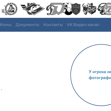
ьбомы
Документы
Контакты
VK Видео канал
 -