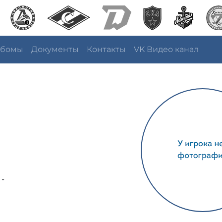
ьбомы
Документы
Контакты
VK Видео канал
 -