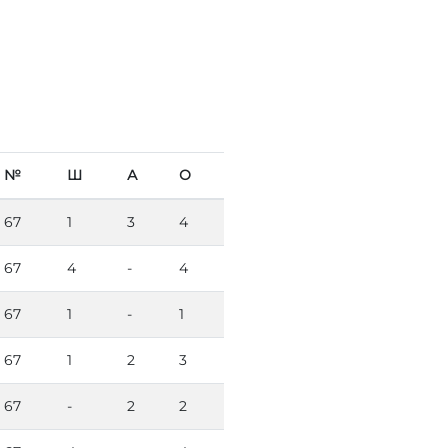
№
Ш
А
О
67
1
3
4
67
4
-
4
67
1
-
1
67
1
2
3
67
-
2
2