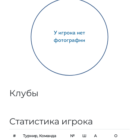
Клубы
Статистика игрока
#
Турнир, Команда
№
Ш
А
О