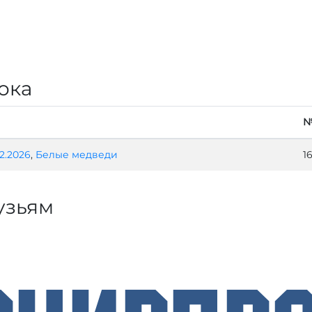
ока
2.2026
,
Белые медведи
1
узьям