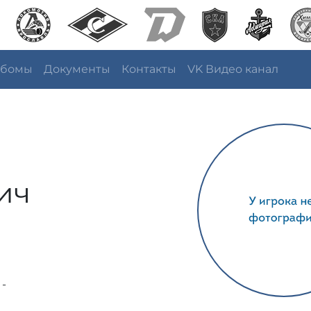
ьбомы
Документы
Контакты
VK Видео канал
ич
 -