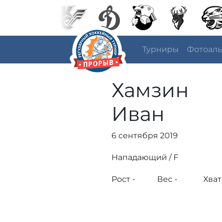
Турниры
Фотоал
Хамзин
Иван
6 сентября 2019
Нападающий / F
Рост -
Вес -
Хват