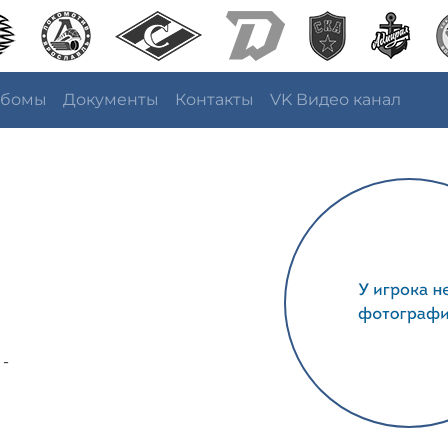
ьбомы
Документы
Контакты
VK Видео канал
 -