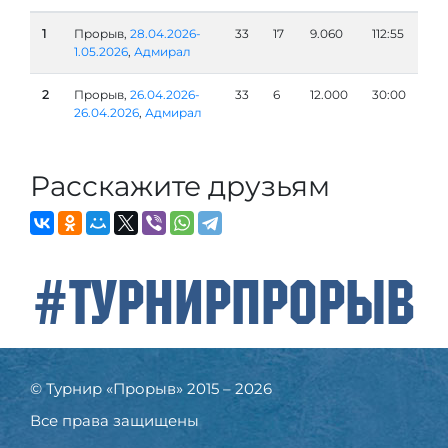
1
Прорыв,
28.04.2026-
33
17
9.060
112:55
1.05.2026
,
Адмирал
2
Прорыв,
26.04.2026-
33
6
12.000
30:00
26.04.2026
,
Адмирал
Расскажите друзьям
#ТурнирПрорыв
© Турнир «Прорыв» 2015 – 2026
Все права защищены