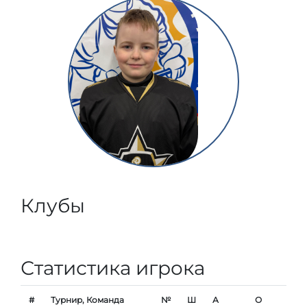
Клубы
Статистика игрока
#
Турнир, Команда
№
Ш
А
О