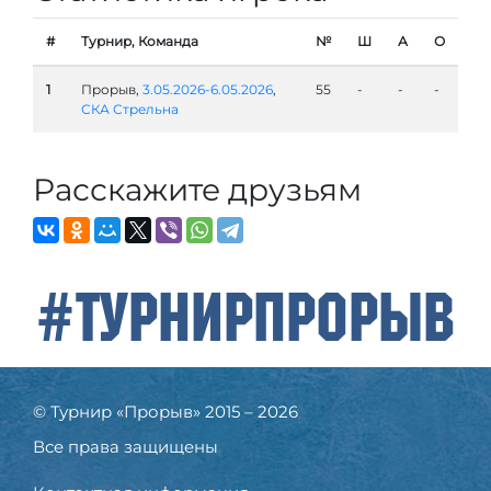
#
Турнир, Команда
№
Ш
А
О
1
Прорыв,
3.05.2026-6.05.2026
,
55
-
-
-
СКА Стрельна
Расскажите друзьям
#ТурнирПрорыв
© Турнир «Прорыв» 2015 – 2026
Все права защищены