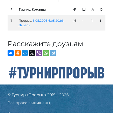
#
Турнир, Команда
№
Ш
А
О
1
Прорыв,
3.05.2026-6.05.2026
,
46
-
1
1
Дизель
Расскажите друзьям
#ТурнирПрорыв
© Турнир «Прорыв» 2015 – 2026
Все права защищены