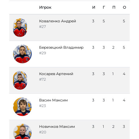
Игрок
И
Г
П
О
Коваленко Андрей
3
5
5
#27
Березецкий Владимир
3
3
2
5
#29
Косарев Артемий
3
3
1
4
#72
Васин Максим
3
3
1
4
#23
Новичков Максим
3
1
2
3
#20