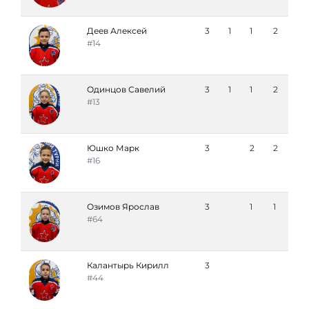
Деев Алексей
3
1
1
2
#14
Одинцов Савелий
3
1
1
2
#13
Юшко Марк
3
2
2
#16
Озимов Ярослав
3
1
1
#64
Калантырь Кирилл
3
#44