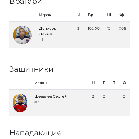
Вратари
Игрок
И
Вр
Ш
Кф
Денисов
3
102.00
12
7.06
Демид
#1
Защитники
Игрок
И
Г
П
О
Шевелев Сергей
3
2
2
#71
Нападающие