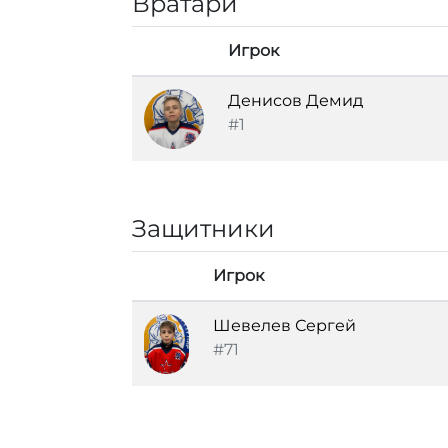
Вратари
Игрок
Денисов Демид
#1
Защитники
Игрок
Шевелев Сергей
#71