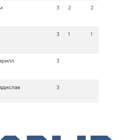
м
3
2
2
3
1
1
ирилл
3
адислав
3