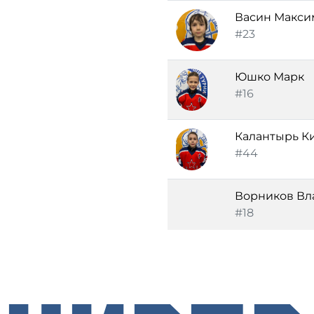
Васин Макси
#23
Юшко Марк
#16
Калантырь К
#44
Ворников Вл
#18