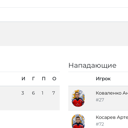
Нападающие
И
Г
П
О
Игрок
3
6
1
7
Коваленко А
#27
Косарев Арт
#72