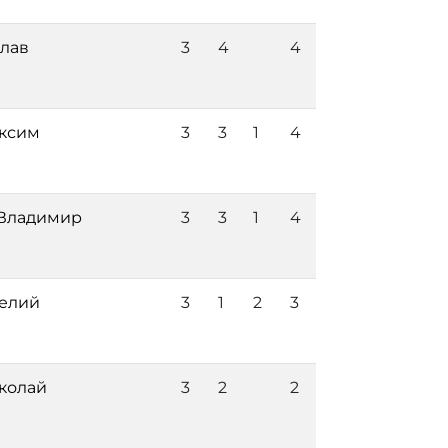
лав
3
4
4
ксим
3
3
1
4
Владимир
3
3
1
4
елий
3
1
2
3
колай
3
2
2