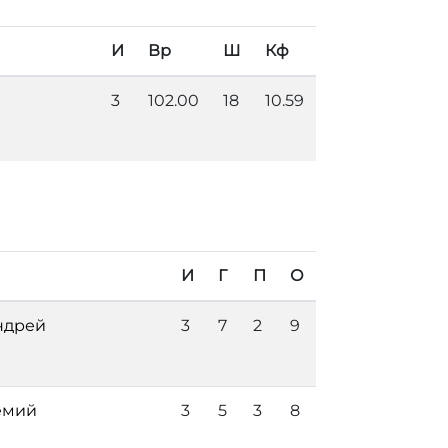
И
Вр
Ш
Кф
3
102.00
18
10.59
И
Г
П
О
ндрей
3
7
2
9
емий
3
5
3
8