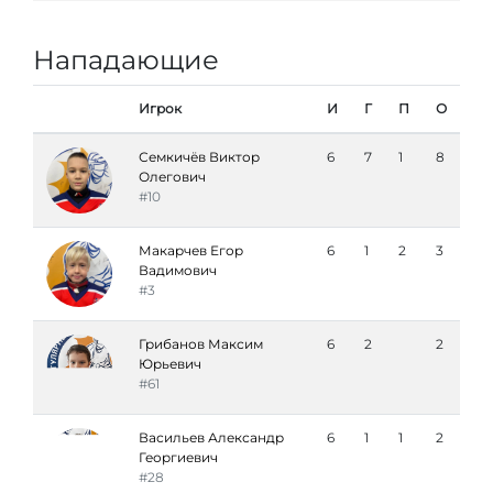
Нападающие
Игрок
И
Г
П
О
Семкичёв Виктор
6
7
1
8
Олегович
#10
Макарчев Егор
6
1
2
3
Вадимович
#3
Грибанов Максим
6
2
2
Юрьевич
#61
Васильев Александр
6
1
1
2
Георгиевич
#28