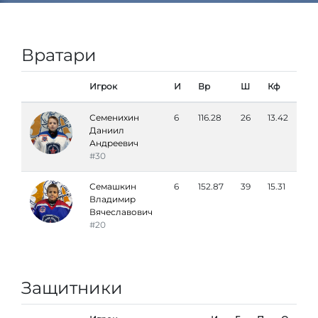
Вратари
Игрок
И
Вр
Ш
Кф
Семенихин
6
116.28
26
13.42
Даниил
Андреевич
#30
Семашкин
6
152.87
39
15.31
Владимир
Вячеславович
#20
Защитники