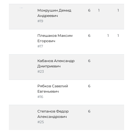
Мокрушин Демид
6
1
1
Андреевич
#19
Плешаков Максим
6
1
1
Егорович
#17
Кабанов Александр
6
Дмитриевич
#23
Рябков Савелий
6
Евгеньевич
#16
Степанов Федор
6
Александрович
#25