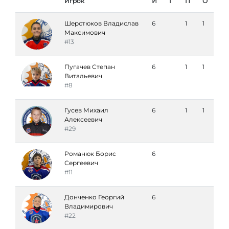
Игрок
И
Г
П
О
Шерстюков Владислав
6
1
1
Максимович
#13
Пугачев Степан
6
1
1
Витальевич
#8
Гусев Михаил
6
1
1
Алексеевич
#29
Романюк Борис
6
Сергеевич
#11
Донченко Георгий
6
Владимирович
#22