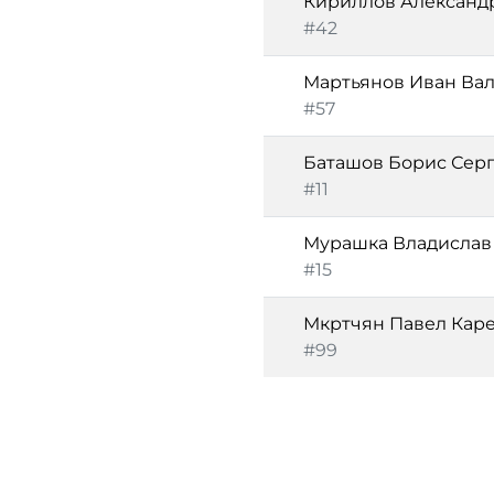
Кириллов Александ
#42
Мартьянов Иван Ва
#57
Баташов Борис Сер
#11
Мурашка Владислав
#15
Мкртчян Павел Кар
#99