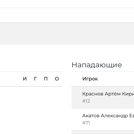
Нападающие
И
Г
П
О
Игрок
Краснов Артём Кир
#12
Акатов Александр Е
#71