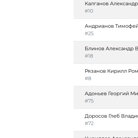
Калганов Александ
#10
Андрианов Тимофей
#25
Блинов Александр 
#18
Рязанов Кирилл Ро
#8
Адоньев Георгий М
#75
Доросов Глеб Влади
#72