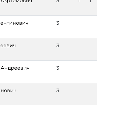
р Артёмович
3
1
1
лентинович
3
геевич
3
 Андреевич
3
енович
3