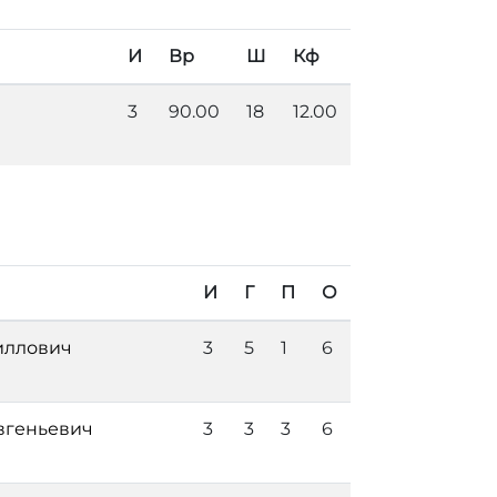
И
Вр
Ш
Кф
3
90.00
18
12.00
И
Г
П
О
иллович
3
5
1
6
вгеньевич
3
3
3
6