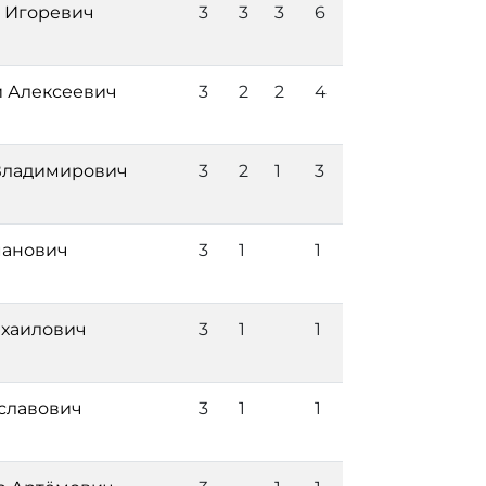
р Игоревич
3
3
3
6
 Алексеевич
3
2
2
4
Владимирович
3
2
1
3
манович
3
1
1
ихаилович
3
1
1
славович
3
1
1