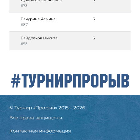
#73
Бачурина Ясмина
3
#87
Байдраков Никита
3
#95
#ТурнирПрорыв
© Турнир «Прорыв» 2015 – 2026
Все права защищены
Контактная информация