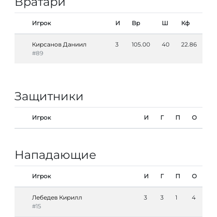
Вратари
Игрок
И
Вр
Ш
Кф
Кирсанов Даниил
3
105.00
40
22.86
#89
Защитники
Игрок
И
Г
П
О
Нападающие
Игрок
И
Г
П
О
Лебедев Кирилл
3
3
1
4
#15