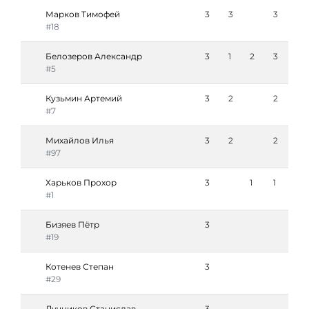
Марков Тимофей
3
3
3
#18
Белозеров Александр
3
1
2
3
#5
Кузьмин Артемий
3
2
2
#7
Михайлов Илья
3
2
2
#97
Харьков Прохор
3
1
1
#1
Бизяев Пётр
3
#19
Котенев Степан
3
#29
Лучников Станислав
3