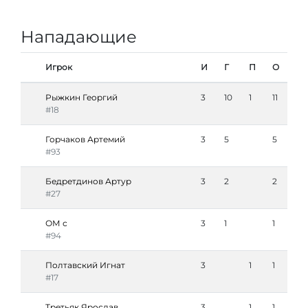
Нападающие
Игрок
И
Г
П
О
Рыжкин Георгий
3
10
1
11
#18
Горчаков Артемий
3
5
5
#93
Бедретдинов Артур
3
2
2
#27
ОМ с
3
1
1
#94
Полтавский Игнат
3
1
1
#17
Третьяк Ярослав
3
1
1