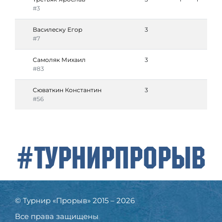
#3
Василеску Егор
3
#7
Самоляк Михаил
3
#83
Сюваткин Константин
3
#56
#ТурнирПрорыв
© Турнир «Прорыв» 2015 – 2026
Все права защищены