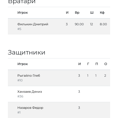
Вратари
Игрок
И
Вр
Ш
Кф
Филькин Дмитрий
3
90.00
12
8.00
#5
Защитники
Игрок
И
Г
П
О
Рыгайло Глеб
3
1
1
2
#10
Хамзаев Дениз
3
#36
Назаров Федор
3
#1