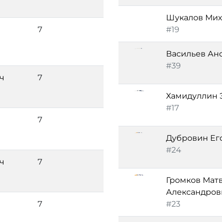
Шукалов Мих
7
#19
Васильев Ан
#39
ч
7
Хамидуллин 
#17
7
Дубровин Ег
#24
ч
7
Громков Мат
Александров
7
#23