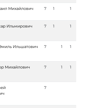
аил Михайлович
7
1
1
сар Ильмирович
7
1
1
Эмиль Ильшатович
7
1
1
ор Михайлович
7
1
1
вей
7
ич