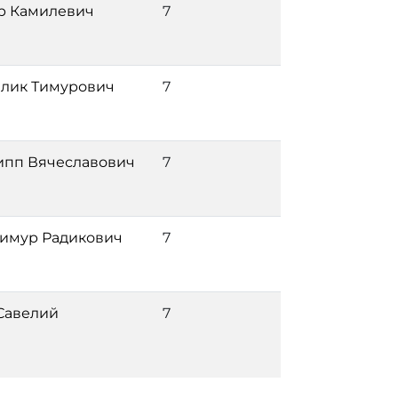
р Камилевич
7
алик Тимурович
7
пп Вячеславович
7
имур Радикович
7
Савелий
7