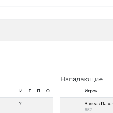
Нападающие
И
Г
П
О
Игрок
7
Валеев Паве
#52