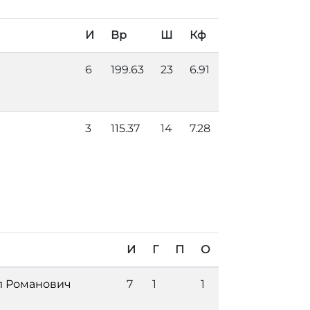
И
Вр
Ш
Кф
6
199.63
23
6.91
3
115.37
14
7.28
И
Г
П
О
л Романович
7
1
1