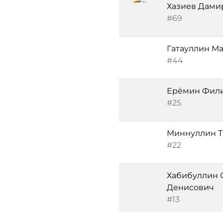
Хазиев Дами
#69
Гатауллин М
#44
Ерёмин Фили
#25
Миннуллин Т
#22
Хабибуллин 
Денисович
#13