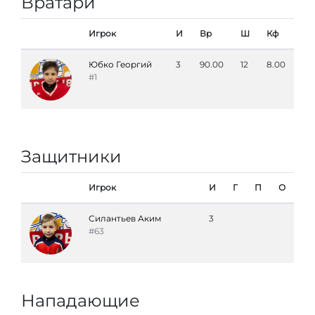
Вратари
Игрок
И
Вр
Ш
Кф
Юбко Георгий
3
90.00
12
8.00
#1
Защитники
Игрок
И
Г
П
О
Силантьев Аким
3
#63
Нападающие