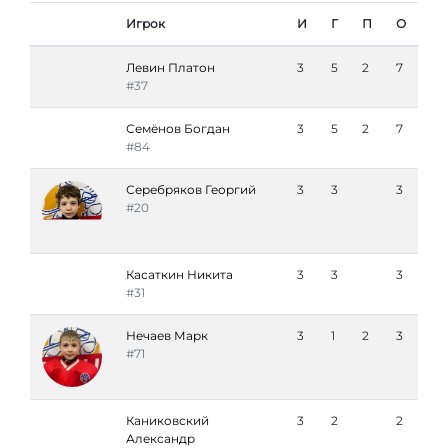
Игрок
И
Г
П
О
Левин Платон
3
5
2
7
#37
Семёнов Богдан
3
5
2
7
#84
Серебряков Георгий
3
3
3
#20
Касаткин Никита
3
3
3
#31
Нечаев Марк
3
1
2
3
#71
Каниковский
3
2
2
Александр