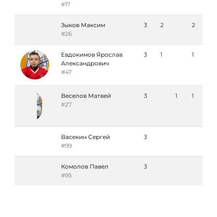
#17
Зыков Максим
3
2
2
#26
Евдокимов Ярослав
3
1
1
Александрович
#47
Веселов Матвей
3
1
1
#27
Васекин Сергей
3
#99
Комолов Павел
3
#95