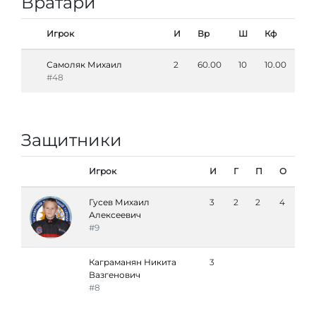
Вратари
Игрок
И
Вр
Ш
Кф
Самоляк Михаил
2
60.00
10
10.00
#48
Защитники
Игрок
И
Г
П
О
Гусев Михаил
3
2
2
4
Алексеевич
#9
Каграманян Никита
3
Вазгенович
#8