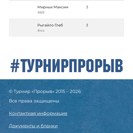
Мирных Максим
3
#88
Рыгайло Глеб
3
#44
#ТурнирПрорыв
© Турнир «Прорыв» 2015 – 2026
Все права защищены
Контактная информация
Документы и бланки