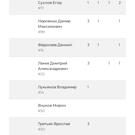
Суслов Егор
1
1
1
2
#71
Неровных Дамир
3
1
1
Максимович
#99
Федосеев Даниил
3
1
1
#15
Лакке Дмитрий
3
1
1
Александрович
#25
Лукьянов Владимир
1
#14
Внуков Мирон
#30
Третьяк Ярослав
3
#30