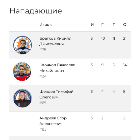
Нападающие
Игрок
И
Г
П
О
Братков Кирилл
3
10
11
21
Дмитриевич
#75
Клочков Вячеслав
3
9
5
14
Михайлович
#24
Шевцов Тимофей
3
4
4
8
Олегович
#69
Андреев Егор
3
2
2
Алексеевич
#85