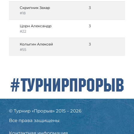
Скрипник Захар
3
#18
Цорн Александр
3
#22
Колыгин Алексей
3
#55
#ТурнирПрорыв
© Турнир «Прорыв» 2015 – 2026
Все права защищены
Контактная информация