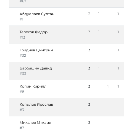
#67
Абдуллаев Султан
3
1
1
#1
Терехов Федор
3
1
1
#13
Гриднев Дмитрий
3
1
1
#32
Барбашин Давид
3
1
1
#33
Копин Кирилл
3
1
1
#8
Копылов Ярослав
3
#3
Михалев Михаил
3
#7