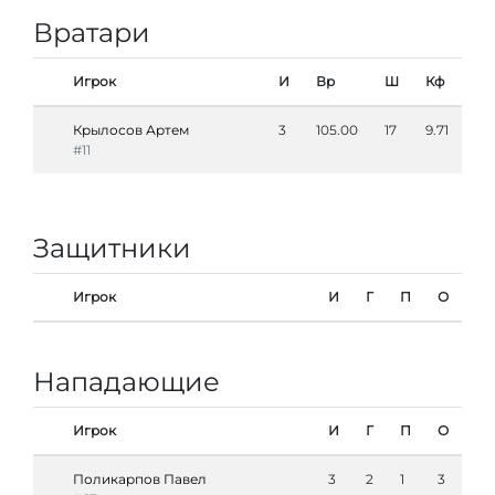
Вратари
Игрок
И
Вр
Ш
Кф
Крылосов Артем
3
105.00
17
9.71
#11
Защитники
Игрок
И
Г
П
О
Нападающие
Игрок
И
Г
П
О
Поликарпов Павел
3
2
1
3