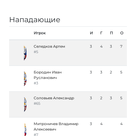
Нападающие
Игрок
И
Г
П
О
Селедков Артем
3
4
3
7
#5
Бородин Иван
3
3
2
5
Русланович
#3
Соловьев Александр
3
2
3
5
#65
Митроничев Владимир
3
4
4
Алексеевич
#7