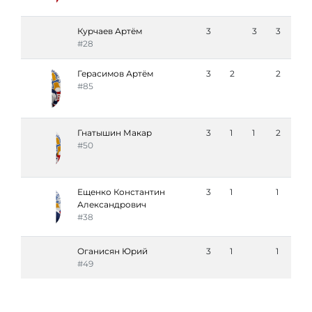
Курчаев Артём
3
3
3
#28
Герасимов Артём
3
2
2
#85
Гнатышин Макар
3
1
1
2
#50
Ещенко Константин
3
1
1
Александрович
#38
Оганисян Юрий
3
1
1
#49