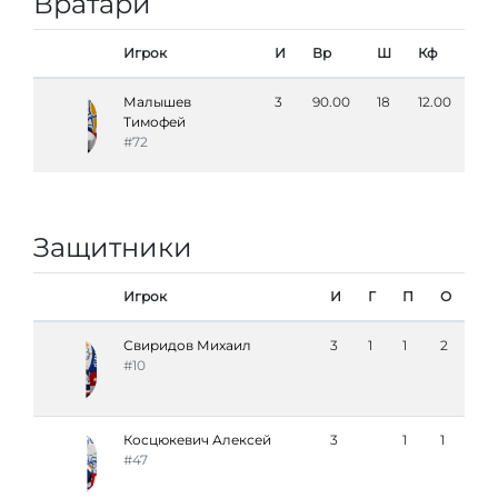
Вратари
Игрок
И
Вр
Ш
Кф
Малышев
3
90.00
18
12.00
Тимофей
#72
Защитники
Игрок
И
Г
П
О
Свиридов Михаил
3
1
1
2
#10
Косцюкевич Алексей
3
1
1
#47