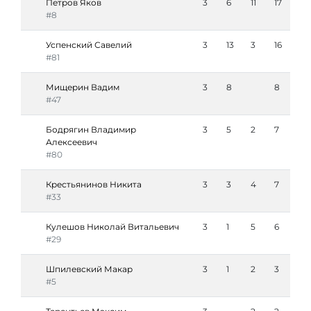
Петров Яков
3
6
11
17
#8
Успенский Савелий
3
13
3
16
#81
Мищерин Вадим
3
8
8
#47
Бодрягин Владимир
3
5
2
7
Алексеевич
#80
Крестьянинов Никита
3
3
4
7
#33
Кулешов Николай Витальевич
3
1
5
6
#29
Шпилевский Макар
3
1
2
3
#5