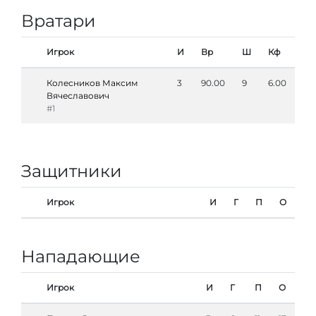
Вратари
Игрок
И
Вр
Ш
Кф
Колесников Максим
3
90.00
9
6.00
Вячеславович
#1
Защитники
Игрок
И
Г
П
О
Нападающие
Игрок
И
Г
П
О