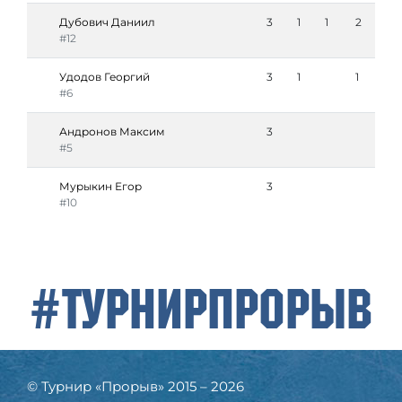
Дубович Даниил
3
1
1
2
#12
Удодов Георгий
3
1
1
#6
Андронов Максим
3
#5
Мурыкин Егор
3
#10
#ТурнирПрорыв
© Турнир «Прорыв» 2015 – 2026