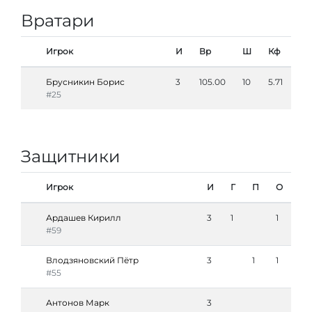
Вратари
Игрок
И
Вр
Ш
Кф
Брусникин Борис
3
105.00
10
5.71
#25
Защитники
Игрок
И
Г
П
О
Ардашев Кирилл
3
1
1
#59
Влодзяновский Пётр
3
1
1
#55
Антонов Марк
3