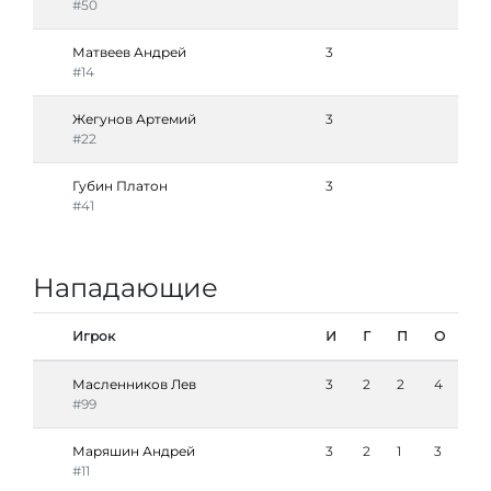
#50
Матвеев Андрей
3
#14
Жегунов Артемий
3
#22
Губин Платон
3
#41
Нападающие
Игрок
И
Г
П
О
Масленников Лев
3
2
2
4
#99
Маряшин Андрей
3
2
1
3
#11