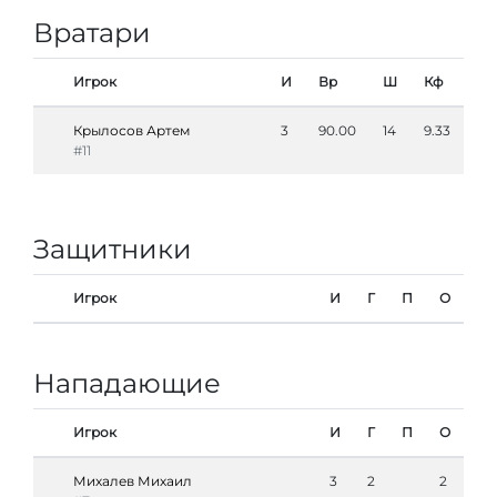
Вратари
Игрок
И
Вр
Ш
Кф
Крылосов Артем
3
90.00
14
9.33
#11
Защитники
Игрок
И
Г
П
О
Нападающие
Игрок
И
Г
П
О
Михалев Михаил
3
2
2