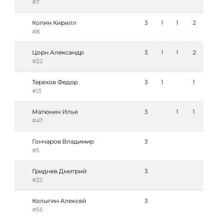
#7
Копин Кирилл
3
1
1
2
#8
Цорн Александр
3
1
1
2
#22
Терехов Федор
3
1
1
#13
Матюнин Илья
3
1
1
#47
Гончаров Владимир
3
#5
Гриднев Дмитрий
3
#32
Колыгин Алексей
3
#55