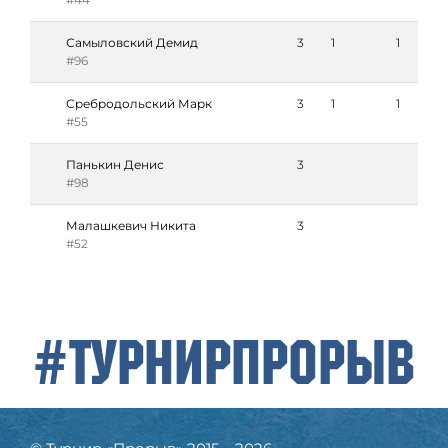
Самыловский Демид
3
1
1
#96
Сребродольский Марк
3
1
1
#55
Панькин Денис
3
#98
Малашкевич Никита
3
#52
#ТурнирПрорыв