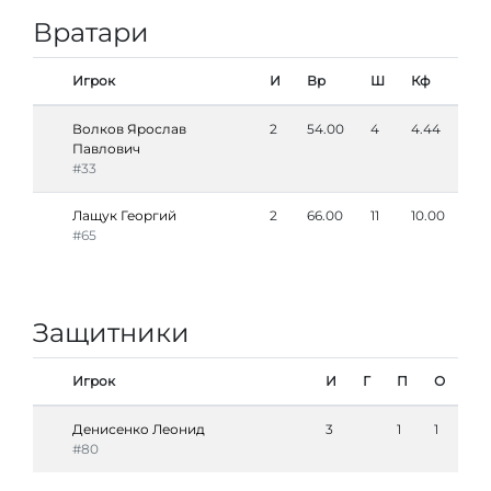
Вратари
Игрок
И
Вр
Ш
Кф
Волков Ярослав
2
54.00
4
4.44
Павлович
#33
Лащук Георгий
2
66.00
11
10.00
#65
Защитники
Игрок
И
Г
П
О
Денисенко Леонид
3
1
1
#80