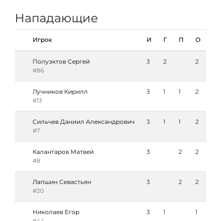
Нападающие
Игрок
И
Г
П
О
Полуэктов Сергей
3
2
2
#86
Лучников Кирилл
3
1
1
2
#13
Сильчев Даниил Александрович
3
1
1
2
#7
Калантаров Матвей
3
2
2
#8
Лапшин Севастьян
3
2
2
#20
Николаев Егор
3
1
1
#44