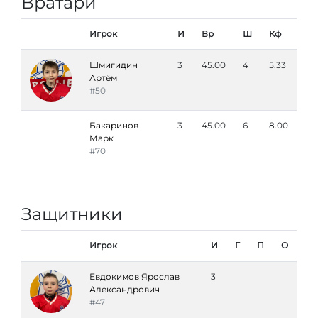
Вратари
Игрок
И
Вр
Ш
Кф
Шмигидин
3
45.00
4
5.33
Артём
#50
Бакаринов
3
45.00
6
8.00
Марк
#70
Защитники
Игрок
И
Г
П
О
Евдокимов Ярослав
3
Александрович
#47