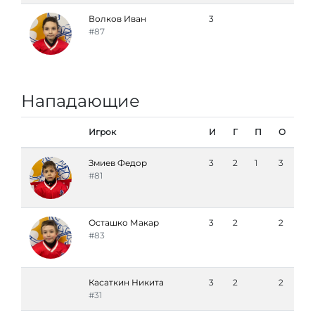
Волков Иван
3
#87
Нападающие
Игрок
И
Г
П
О
Змиев Федор
3
2
1
3
#81
Осташко Макар
3
2
2
#83
Касаткин Никита
3
2
2
#31