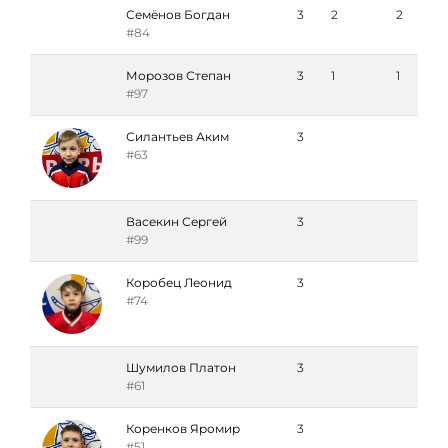
Семёнов Богдан
3
2
2
#84
Морозов Степан
3
1
1
#97
Силантьев Аким
3
#63
Васекин Сергей
3
#99
Коробец Леонид
3
#74
Шумилов Платон
3
#61
Коренков Яромир
3
#51