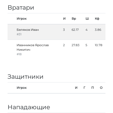
Вратари
Игрок
И
Вр
Ш
Кф
Беляков Иван
3
62.17
4
3.86
#31
Иванников Ярослав
2
27.83
5
10.78
Никитич
#18
Защитники
Игрок
И
Г
П
О
Нападающие