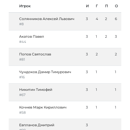
Игрок
И
Г
П
О
Солянников Алексей Львович
3
4
2
6
#8
Акатов Павел
3
1
2
3
#44
Попов Святослав
3
2
2
#81
Чундоков Дамир Тимурович
3
1
1
#16
Никитин Тимофей
3
1
1
#67
Кочнев Марк Кириллович
3
1
1
#58
Евпланов Дмитрий
3