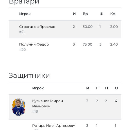
Вратари
Игрок
И
Вр
Ш
Кф
Строганов Ярослав
2
30.00
1
2.00
#21
Полунин Федор
3
75.00
3
2.40
#20
Защитники
Игрок
И
Г
П
О
Кузнецов Мирон
3
2
2
4
Иванович
#18
Ротарь Илья Артемович
3
1
1