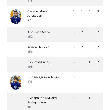
#71
Суслов Макар
3
1
2
3
Алексеевич
#27
Абоимов Марк
3
2
2
#52
Колов Даниил
3
2
2
#56
Никитов Евсей
3
1
1
2
#98
Билялетдинов Амир
3
1
1
#16
Смотраков Михаил
3
1
1
Робертович
#8