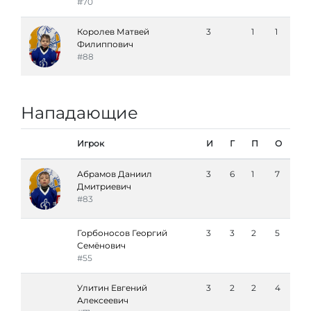
#70
Королев Матвей
3
1
1
Филиппович
#88
Нападающие
Игрок
И
Г
П
О
Абрамов Даниил
3
6
1
7
Дмитриевич
#83
Горбоносов Георгий
3
3
2
5
Семёнович
#55
Улитин Евгений
3
2
2
4
Алексеевич