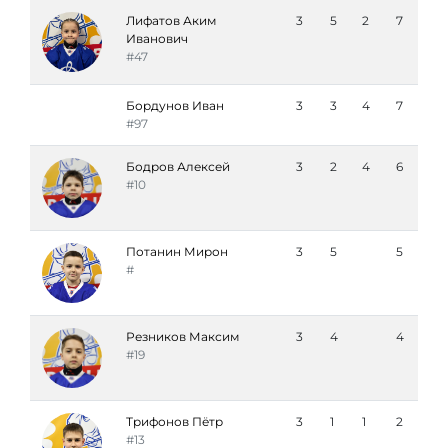
Лифатов Аким
3
5
2
7
Иванович
#47
Бордунов Иван
3
3
4
7
#97
Бодров Алексей
3
2
4
6
#10
Потанин Мирон
3
5
5
#
Резников Максим
3
4
4
#19
Трифонов Пётр
3
1
1
2
#13