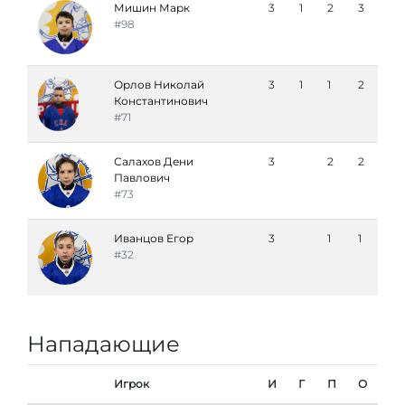
Мишин Марк
3
1
2
3
#98
Орлов Николай
3
1
1
2
Константинович
#71
Салахов Дени
3
2
2
Павлович
#73
Иванцов Егор
3
1
1
#32
Нападающие
Игрок
И
Г
П
О