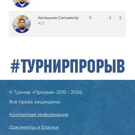
Калашник Сильвестр
3
2
2
#27
#ТурнирПрорыв
© Турнир «Прорыв» 2015 – 2026
Все права защищены
Контактная информация
Документы и бланки