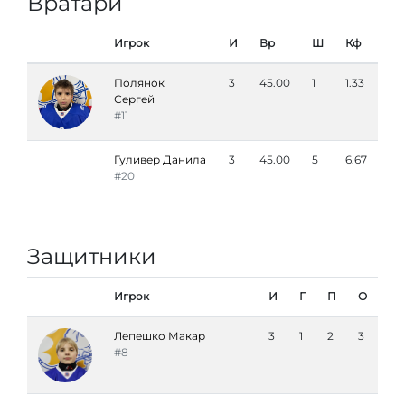
Вратари
Игрок
И
Вр
Ш
Кф
Полянок
3
45.00
1
1.33
Сергей
#11
Гуливер Данила
3
45.00
5
6.67
#20
Защитники
Игрок
И
Г
П
О
Лепешко Макар
3
1
2
3
#8