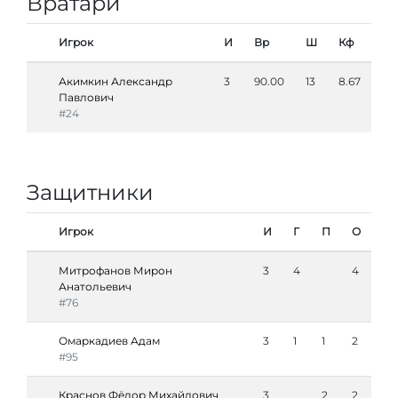
Вратари
Игрок
И
Вр
Ш
Кф
Акимкин Александр
3
90.00
13
8.67
Павлович
#24
Защитники
Игрок
И
Г
П
О
Митрофанов Мирон
3
4
4
Анатольевич
#76
Омаркадиев Адам
3
1
1
2
#95
Краснов Фёдор Михайлович
3
2
2