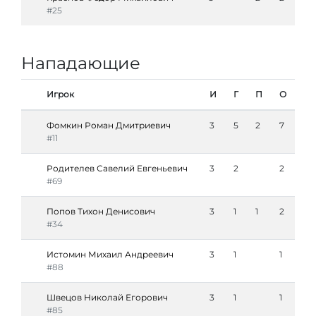
#25
Нападающие
Игрок
И
Г
П
О
Фомкин Роман Дмитриевич
3
5
2
7
#11
Родителев Савелий Евгеньевич
3
2
2
#69
Попов Тихон Денисович
3
1
1
2
#34
Истомин Михаил Андреевич
3
1
1
#88
Швецов Николай Егорович
3
1
1
#85