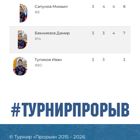
Сапунов Михаил
3
4
4
8
#8
Бекниязов Дамир
3
3
4
7
#14
Тупиков Иван
3
3
3
#80
#ТурнирПрорыв
© Турнир «Прорыв» 2015 – 2026