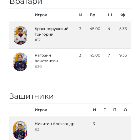
Вратари
Игрок
И
Вр
Ш
Кф
Краснояружский
3
45.00
4
5.33
Григорий
#17
Рагозин
3
45.00
7
9.33
Константин
#30
Защитники
Игрок
И
Г
П
О
Никитин Александр
3
#3