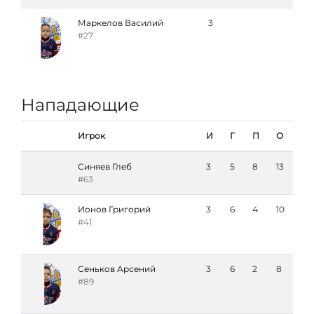
Маркелов Василий
3
#27
Нападающие
Игрок
И
Г
П
О
Синяев Глеб
3
5
8
13
#63
Ионов Григорий
3
6
4
10
#41
Сеньков Арсений
3
6
2
8
#89