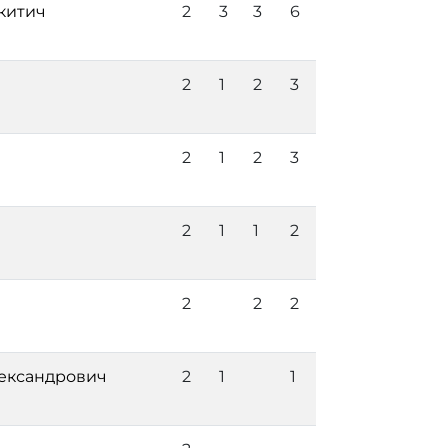
китич
2
3
3
6
2
1
2
3
2
1
2
3
2
1
1
2
2
2
2
ександрович
2
1
1