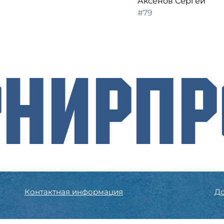
Аксёнов Сергей
#79
рнирП
Контактная информация
До