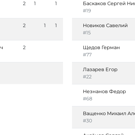
2
1
1
Баскаков Сергей Ни
#19
2
1
1
Новиков Савелий
#15
ич
2
Щедов Герман
#77
ч
Лазарев Егор
#22
Незнанов Федор
#68
Ващенко Михаил Ал
#30