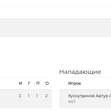
Нападающие
И
Г
П
О
Игрок
2
1
1
2
Хуснутдинов Артур 
#67