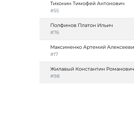
Тихонин Тимофей Антонович
#55
Полфинов Платон Ильич
#76
Максименко Артемий Алексеев
#17
Жилавый Константин Романови
#98