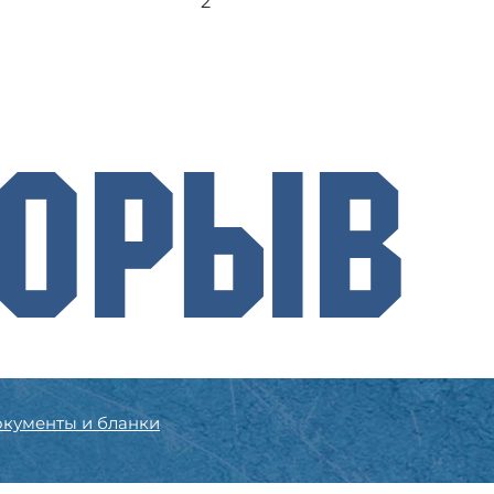
2
рорыв
кументы и бланки