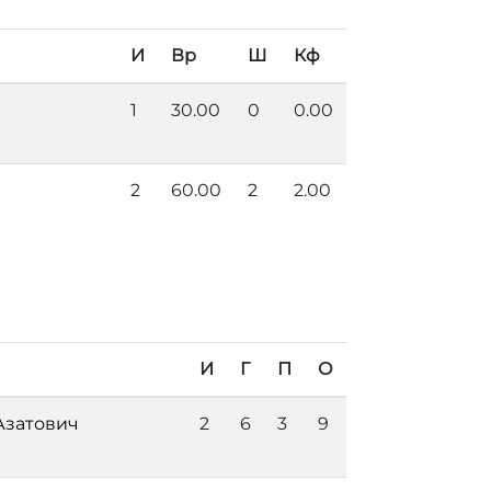
И
Вр
Ш
Кф
1
30.00
0
0.00
2
60.00
2
2.00
И
Г
П
О
Азатович
2
6
3
9