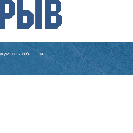
орыв
кументы и бланки