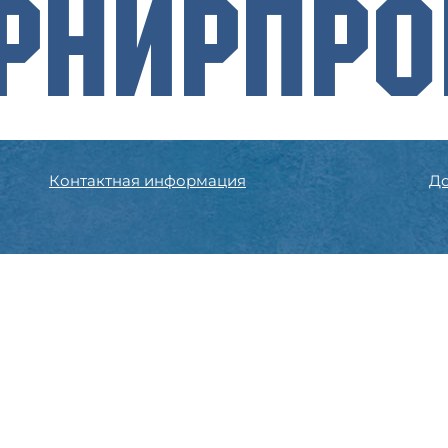
рнирПр
Контактная информация
До