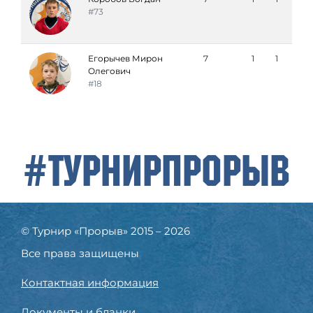
#73
Егорычев Мирон
7
1
1
Олегович
#18
#ТурнирПрорыв
© Турнир «Прорыв» 2015 – 2026
Все права защищены
Контактная информация
Документы и бланки