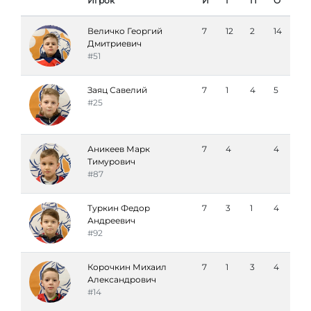
Игрок
И
Г
П
О
Величко Георгий
7
12
2
14
Дмитриевич
#51
Заяц Савелий
7
1
4
5
#25
Аникеев Марк
7
4
4
Тимурович
#87
Туркин Федор
7
3
1
4
Андреевич
#92
Корочкин Михаил
7
1
3
4
Александрович
#14