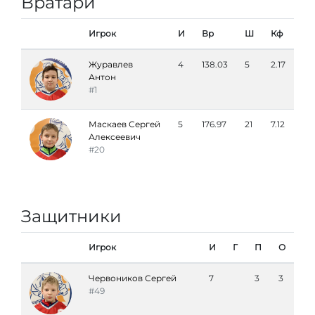
Вратари
Игрок
И
Вр
Ш
Кф
Журавлев
4
138.03
5
2.17
Антон
#1
Маскаев Сергей
5
176.97
21
7.12
Алексеевич
#20
Защитники
Игрок
И
Г
П
О
Червоников Сергей
7
3
3
#49