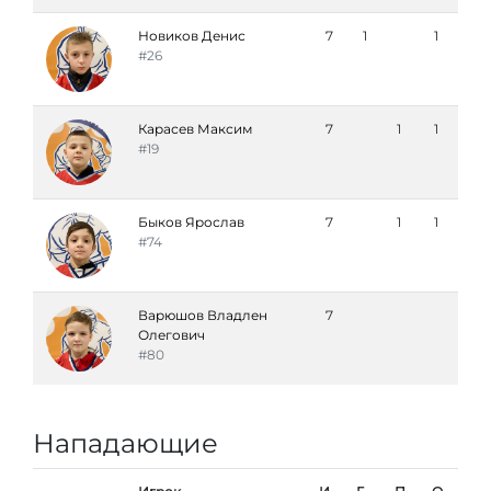
Новиков Денис
7
1
1
#26
Карасев Максим
7
1
1
#19
Быков Ярослав
7
1
1
#74
Варюшов Владлен
7
Олегович
#80
Нападающие