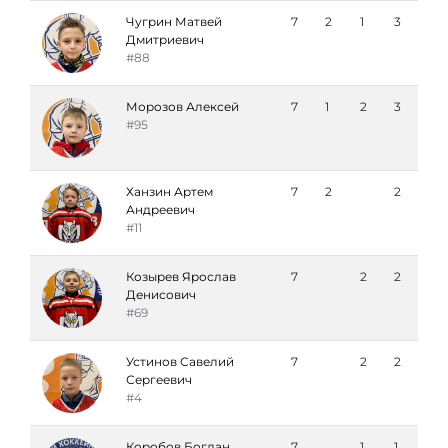
Чугрин Матвей
7
2
1
3
Дмитриевич
#88
Морозов Алексей
7
1
2
3
#95
Ханзин Артем
7
2
2
Андреевич
#11
Козырев Ярослав
7
2
2
Денисович
#69
Устинов Савелий
7
2
2
Сергеевич
#4
Коробов Богдан
7
1
1