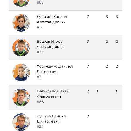
#85
Куликов Кирилл
7
3
3
Александрович
#12
Бадуев Игорь
7
2
2
Александрович
#77
Хоруженко Даниил
7
2
2
Денисович
#7
Безукладов Иван
7
1
1
Анатольевич
#88
Бушуев Даниил
7
Дмитриевич
#24