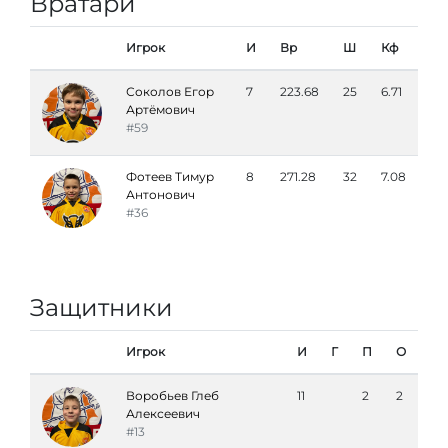
Вратари
Игрок
И
Вр
Ш
Кф
Соколов Егор
7
223.68
25
6.71
Артёмович
#59
Фотеев Тимур
8
271.28
32
7.08
Антонович
#36
Защитники
Игрок
И
Г
П
О
Воробьев Глеб
11
2
2
Алексеевич
#13