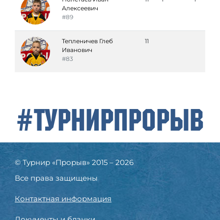
Алексеевич
#89
Тепленичев Глеб
11
Иванович
#83
#ТурнирПрорыв
© Турнир «Прорыв» 2015 – 2026
Все права защищены
Контактная информация
Документы и бланки