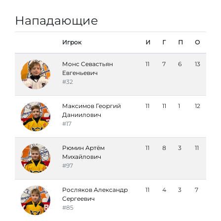
Нападающие
Игрок
И
Г
П
О
Монс Севастьян
11
7
6
13
Евгеньевич
#32
Максимов Георгий
11
11
1
12
Даниилович
#17
Рюмин Артём
11
8
3
11
Михайлович
#97
Росляков Александр
11
4
3
7
Сергеевич
#85