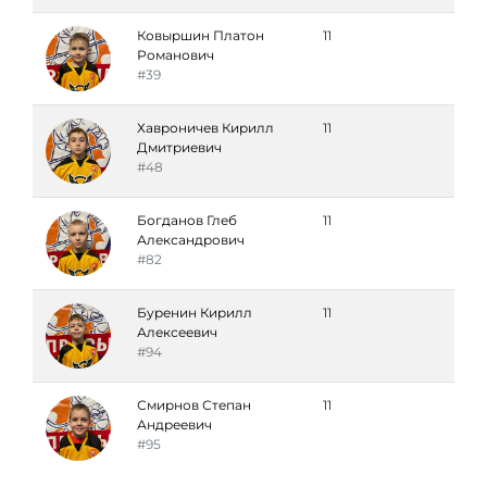
Ковыршин Платон
11
Романович
#39
Хавроничев Кирилл
11
Дмитриевич
#48
Богданов Глеб
11
Александрович
#82
Буренин Кирилл
11
Алексеевич
#94
Смирнов Степан
11
Андреевич
#95