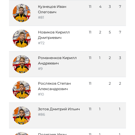
Кузнецов Иван
11
4
3
7
Олегович
#81
Новиков Кирилл
11
2
5
7
Дмитриевич
#72
Романенков Кирилл
11
1
2
3
Андреевич
#9
Росляков Степан
11
2
2
Александрович
#10
Зотов Дмитрий Ильич
11
1
1
#86
Полетаев Иван
11
1
1