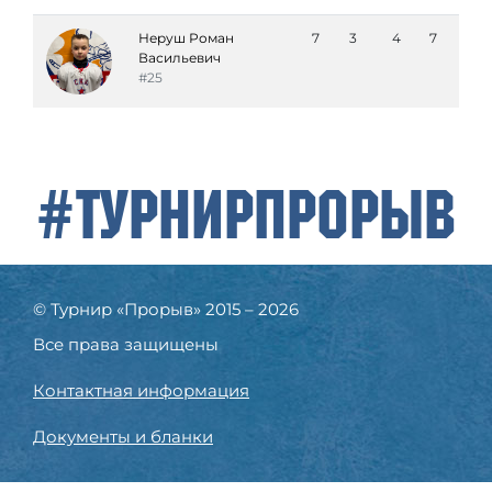
Неруш Роман
7
3
4
7
Васильевич
#25
#ТурнирПрорыв
© Турнир «Прорыв» 2015 – 2026
Все права защищены
Контактная информация
Документы и бланки