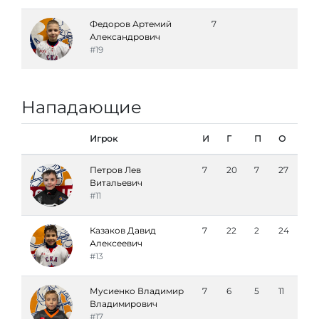
Федоров Артемий
7
Александрович
#19
Нападающие
Игрок
И
Г
П
О
Петров Лев
7
20
7
27
Витальевич
#11
Казаков Давид
7
22
2
24
Алексеевич
#13
Мусиенко Владимир
7
6
5
11
Владимирович
#17