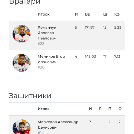
Вратари
Игрок
И
Вр
Ш
Кф
Романчук
5
171.97
15
5.23
Ярослав
Павлович
#22
Мемиков Егор
4
143.03
17
7.13
Иванович
#20
Защитники
Игрок
И
Г
П
О
Маркелов Александр
7
2
2
Денисович
#14