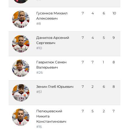
Гусенков Михаил
7
4
6
10
Алексеевич
#8
Данилов Арсений
7
4
5
9
Сергеевич
#10
Гаврилюк Семен
7
7
1
8
Валерьевич
#26
Зенин Глеб Юрьевич
7
2
6
8
#51
Пелюшевский
7
5
2
7
Никита
Константинович
#16