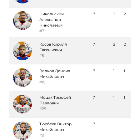
Никольский
7
2
2
Александр
Николаевич
#7
Косов Кирилл
7
2
2
Евгеньевич
#5
Волков Даниил
7
1
1
Михайлович
#15
Моцак Тимофей
7
1
1
Павлович
#29
Тюрбеев Виктор
7
Михайлович
#9