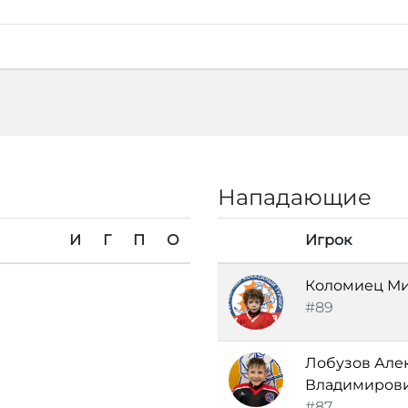
Нападающие
И
Г
П
О
Игрок
Коломиец Ми
#89
Лобузов Але
Владимиров
#87