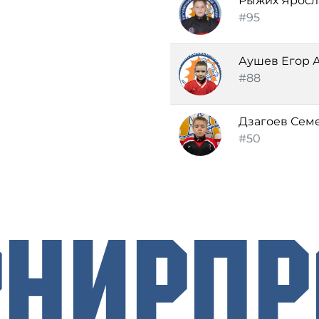
Рыжих Яросл
#95
Аушев Егор 
#88
Дзагоев Сем
#50
рнирП