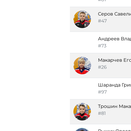
Серов Савел
#47
Андреев Вла
#73
Макарчев Ег
#26
Шаранда Гри
#97
Трошин Мака
#81