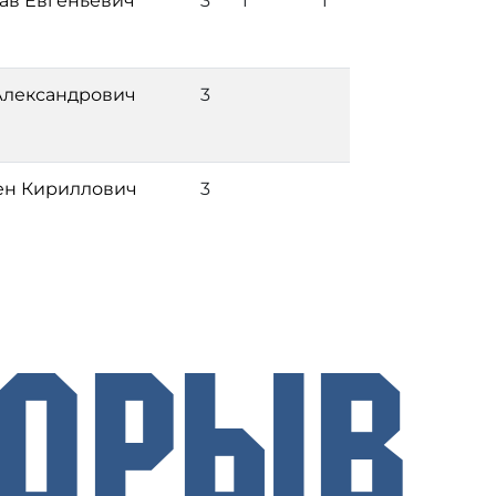
ав Евгеньевич
3
1
1
Александрович
3
ен Кириллович
3
рорыв