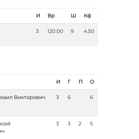
И
Вр
Ш
Кф
3
120.00
9
4.50
И
Г
П
О
хаил Викторович
3
6
6
ксей
3
3
2
5
ич