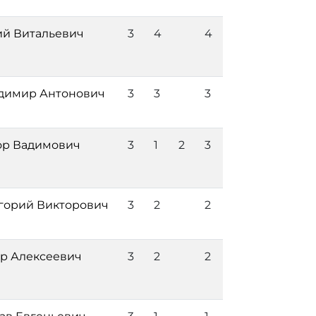
ий Витальевич
3
4
4
димир Антонович
3
3
3
ор Вадимович
3
1
2
3
горий Викторович
3
2
2
р Алексеевич
3
2
2