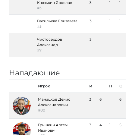
Князькин Ярослав
3
1
1
#3
Васильева Елизавета
3
1
1
#5
Чистосердов
3
Александр
#7
Нападающие
Игрок
И
Г
П
О
Манацков Денис
3
6
6
Александрович
#80
Гришкин Артем
3
4
1
5
Иванович