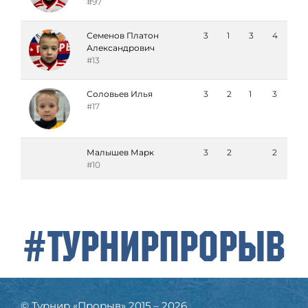
#97
Семенов Платон
3
1
3
4
Александрович
#13
Соловьев Илья
3
2
1
3
#17
Малышев Марк
3
2
2
#10
#ТурнирПрорыв
© Турнир «Прорыв» 2015 – 2026