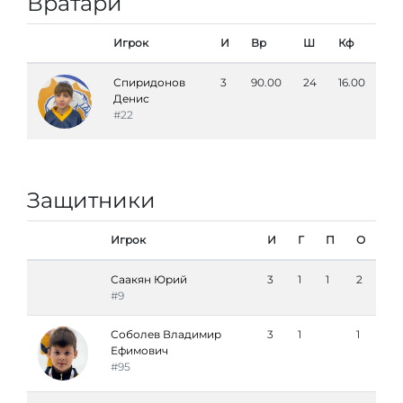
Вратари
Игрок
И
Вр
Ш
Кф
Спиридонов
3
90.00
24
16.00
Денис
#22
Защитники
Игрок
И
Г
П
О
Саакян Юрий
3
1
1
2
#9
Соболев Владимир
3
1
1
Ефимович
#95