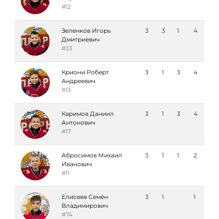
#12
Зеленков Игорь
3
3
1
4
Дмитриевич
#33
Криони Роберт
3
1
3
4
Андреевич
#13
Каримов Даниил
3
1
3
4
Антонович
#17
Абросимов Михаил
3
1
1
2
Иванович
#11
Елисеев Семён
3
1
1
Владимирович
#74