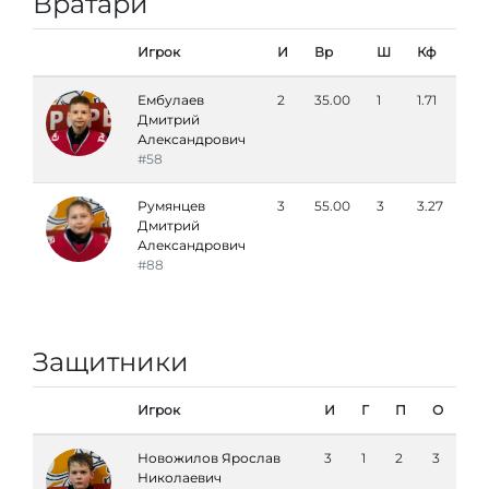
Вратари
Игрок
И
Вр
Ш
Кф
Ембулаев
2
35.00
1
1.71
Дмитрий
Александрович
#58
Румянцев
3
55.00
3
3.27
Дмитрий
Александрович
#88
Защитники
Игрок
И
Г
П
О
Новожилов Ярослав
3
1
2
3
Николаевич