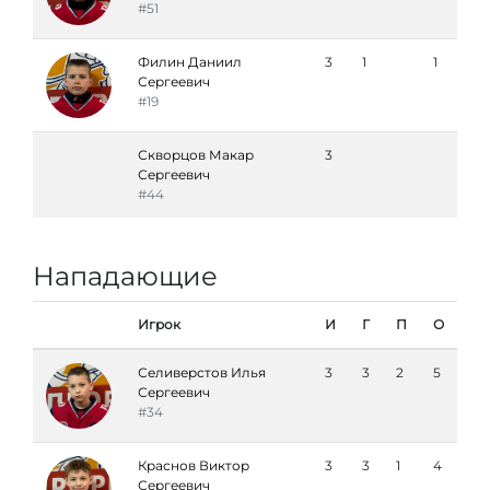
#51
Филин Даниил
3
1
1
Сергеевич
#19
Скворцов Макар
3
Сергеевич
#44
Нападающие
Игрок
И
Г
П
О
Селиверстов Илья
3
3
2
5
Сергеевич
#34
Краснов Виктор
3
3
1
4
Сергеевич