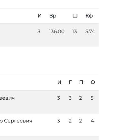
И
Вр
Ш
Кф
3
136.00
13
5.74
И
Г
П
О
еевич
3
3
2
5
р Сергеевич
3
2
2
4