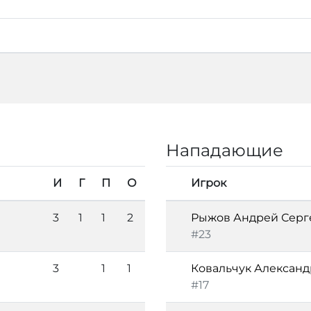
Нападающие
И
Г
П
О
Игрок
3
1
1
2
Рыжов Андрей Серг
#23
3
1
1
Ковальчук Александ
#17