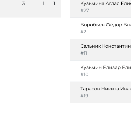
3
1
1
Кузьмина Аглая Ели
#27
Воробьев Фёдор В
#2
Сальник Константин
#11
Кузьмин Елизар Ел
#10
Тарасов Никита Ива
#19