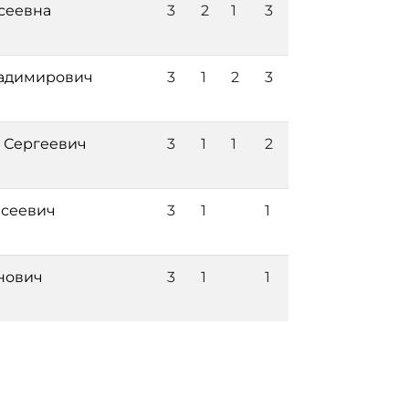
сеевна
3
2
1
3
ладимирович
3
1
2
3
 Сергеевич
3
1
1
2
исеевич
3
1
1
нович
3
1
1