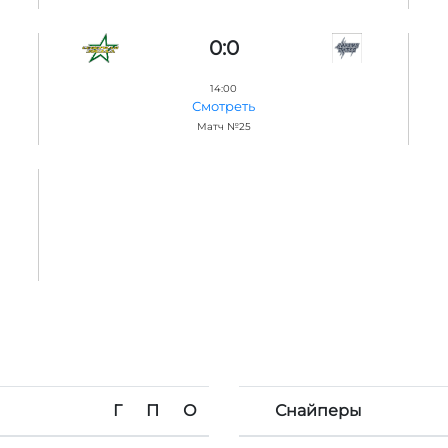
0:0
14:00
Смотреть
Матч №25
Г
П
О
Снайперы