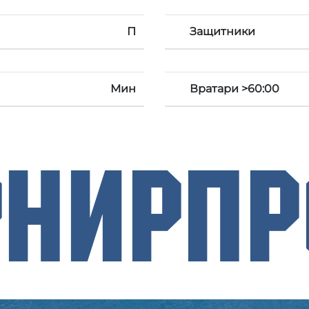
П
Защитники
Мин
Вратари >60:00
рнирП