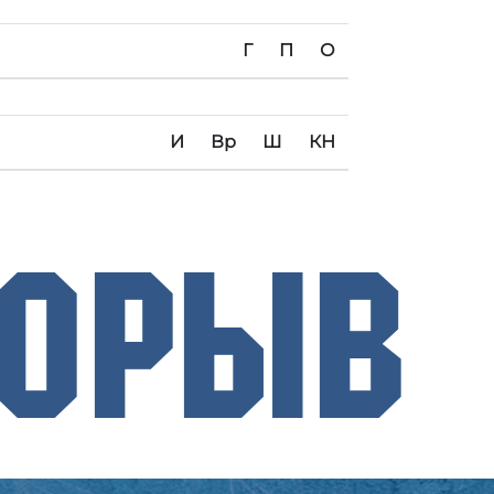
Г
П
О
И
Вр
Ш
КН
рорыв