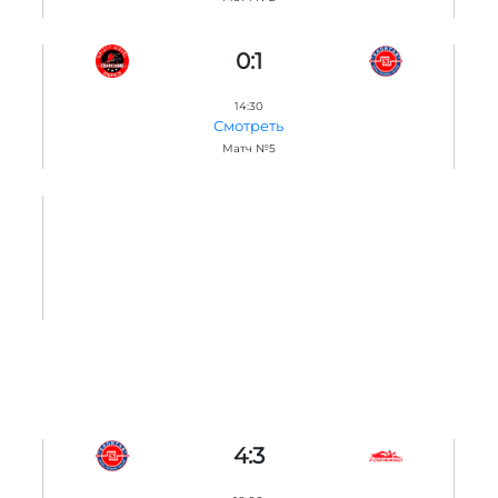
0:1
14:30
Смотреть
Матч №5
4:3