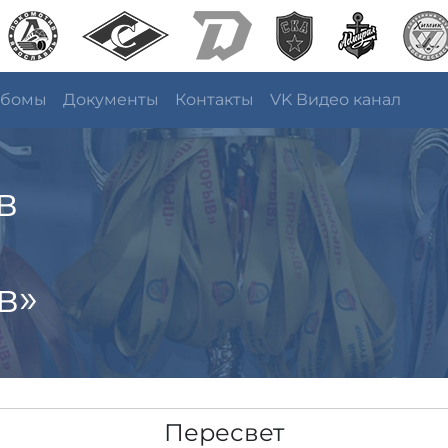
ьбомы
Документы
Контакты
VK Видео канал
в
в»
Пересвет