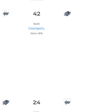
4:2
16:00
Смотреть
Матч №6
2:4