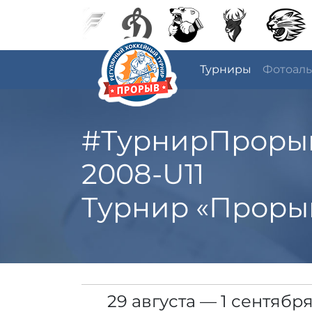
Турниры
Фотоал
#ТурнирПроры
2008-U11
Турнир «Проры
29 августа — 1 сентябр