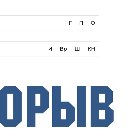
Г
П
О
И
Вр
Ш
КН
рорыв