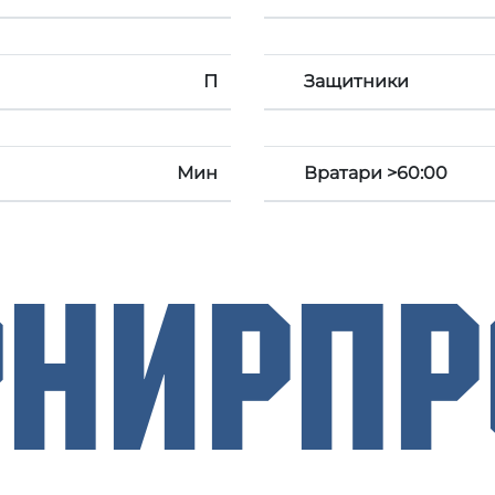
П
Защитники
Мин
Вратари >60:00
рнирП