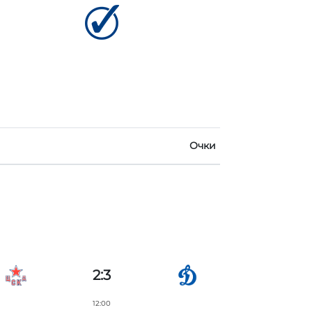
Очки
2:3
12:00