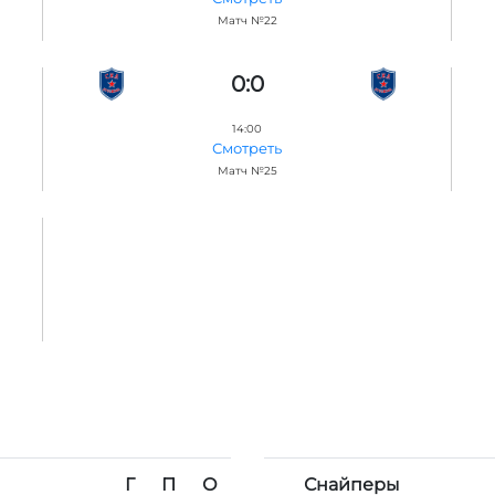
Матч №22
0:0
14:00
Смотреть
Матч №25
Г
П
О
Снайперы