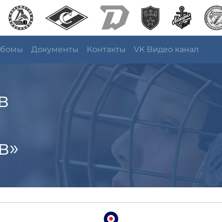
ьбомы
Документы
Контакты
VK Видео канал
в
в»
я