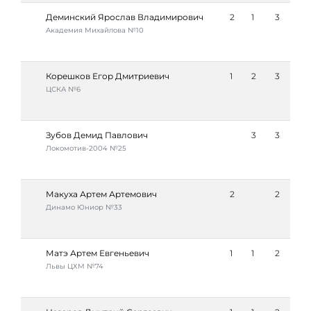
Деминский Ярослав Владимирович
2
1
3
Академия Михайлова №10
Корешков Егор Дмитриевич
1
2
3
ЦСКА №6
Зубов Демид Павлович
3
3
Локомотив-2004 №25
Макуха Артем Артемович
2
2
Динамо Юниор №33
Матэ Артем Евгеньевич
1
1
2
Львы ЦХМ №74