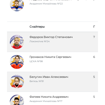
Академия Михайлова №22
Снайперы
Г
Федоров Виктор Степанович
7
Локомотив №24
Громаков Никита Сергеевич
6
ЦСКА №98
Белугин Иван Алексеевич
5
Витязь №91
Фатеев Никита Андреевич
5
Академия Михайлова №17