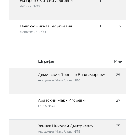
Назаров Дмитрий Сергеевич
1
1
2
Русичи №99
Павлюк Никита Георгиевич
1
1
2
Локомотив №90
Штрафы
Мин
Деминский Ярослав Владимирович
29
Академия Михайлова №10
Аравский Марк Игоревич
27
ЦСКА №44
Зайцев Николай Дмитриевич
25
Академия Михайлова №19