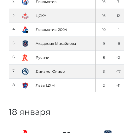
2
Локомотив
16
7
3
ЦСКА
16
12
4
Локомотив-2004
10
-1
5
Академия Михайлова
9
-6
6
Русичи
8
-2
7
Динамо Юниор
3
-17
8
Львы ЦХМ
2
-11
18 января