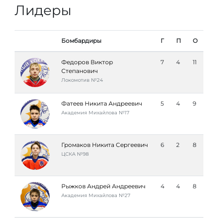
Лидеры
Бомбардиры
Г
П
О
Федоров Виктор
7
4
11
Степанович
Локомотив №24
Фатеев Никита Андреевич
5
4
9
Академия Михайлова №17
Громаков Никита Сергеевич
6
2
8
ЦСКА №98
Рыжков Андрей Андреевич
4
4
8
Академия Михайлова №27