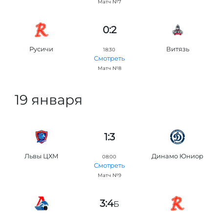
Матч №7
0:2
Русичи
Витязь
18:30
Смотреть
Матч №8
19 января
1:3
Львы ЦХМ
Динамо Юниор
08:00
Смотреть
Матч №9
3:4
Б