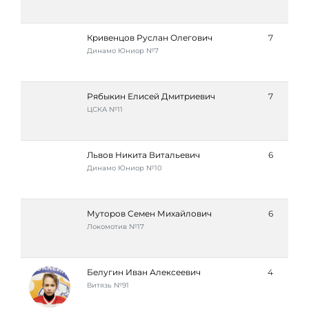
Кривенцов Руслан Олегович
7
Динамо Юниор №7
Рябыкин Елисей Дмитриевич
7
ЦСКА №11
Львов Никита Витальевич
6
Динамо Юниор №10
Муторов Семен Михайлович
6
Локомотив №17
Белугин Иван Алексеевич
4
Витязь №91