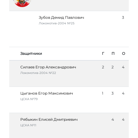
Зубов Демид Павлович
3
Локомотив-2004 №25
Защитники
Г
П
О
Силаев Егор Александрович
2
2
4
Локомотив-2004 №22
Цыганов Егор Максимович
1
3
4
ЦСКА №79
Рябыкин Елисей Дмитриевич
4
4
ЦСКА №11