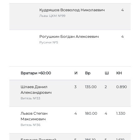
Кудряшов Всеволод Николаевич
4
Львы ЦХМ №99
Рогушкин Богдан Алексеевич
4
Русичи №5
Вратари >60:00
И
Вр
Ш
КН
Шлаев Данил
3
135.00
2
0.890
Александрович
Витязь №33
Львов Степан
4
180.00
4
1.330
Максимович
Витязь №36
Боричев Дмитрий
5
186.10
5
1.610