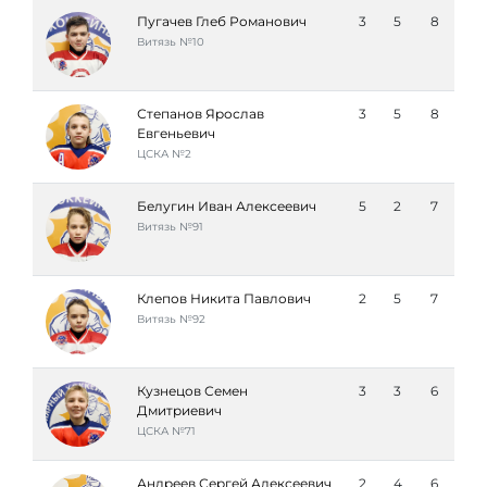
Пугачев Глеб Романович
3
5
8
Витязь №10
Степанов Ярослав
3
5
8
Евгеньевич
ЦСКА №2
Белугин Иван Алексеевич
5
2
7
Витязь №91
Клепов Никита Павлович
2
5
7
Витязь №92
Кузнецов Семен
3
3
6
Дмитриевич
ЦСКА №71
Андреев Сергей Алексеевич
2
4
6