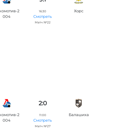
комотив-2
Хорс
16:30
004
Смотреть
Матч №22
2:0
комотив-2
Балашиха
11:00
004
Смотреть
Матч №27