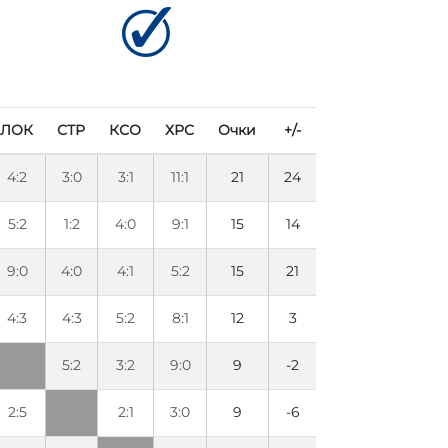
ЛОК
СТР
КСО
ХРС
Очки
+/-
4:2
3:0
3:1
11:1
21
24
5:2
1:2
4:0
9:1
15
14
9:0
4:0
4:1
5:2
15
21
4:3
4:3
5:2
8:1
12
3
5:2
3:2
9:0
9
-2
2:5
2:1
3:0
9
-6