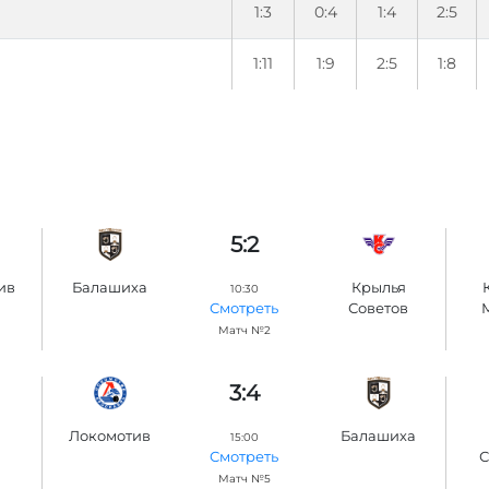
1:3
0:4
1:4
2:5
1:11
1:9
2:5
1:8
5:2
ив
Балашиха
Крылья
10:30
Советов
Смотреть
Матч №2
3:4
Локомотив
Балашиха
15:00
С
Смотреть
Матч №5