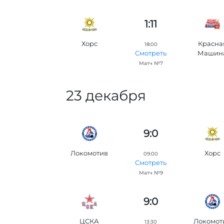
1:11
Хорс
Красна
18:00
Машин
Смотреть
Матч №7
23 декабря
9:0
Локомотив
Хорс
09:00
Смотреть
Матч №9
9:0
ЦСКА
Локомот
13:30