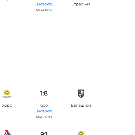
Стрельна
Смотреть
Матч №14
1:8
Хорс
Балашиха
12:00
Смотреть
Матч №19
9:1