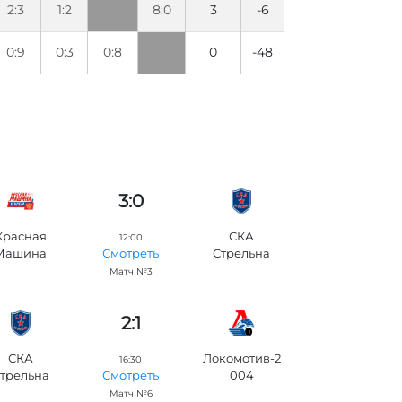
2:3
1:2
8:0
3
-6
0:9
0:3
0:8
0
-48
3:0
Красная
СКА
12:00
Машина
Стрельна
Смотреть
Матч №3
2:1
СКА
Локомотив-2
16:30
трельна
004
Смотреть
Матч №6