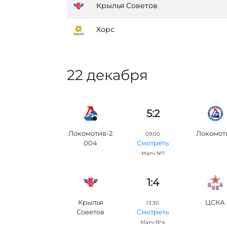
Крылья Советов
Хорс
22 декабря
5:2
Локомотив-2
Локомот
09:00
004
Смотреть
Матч №1
1:4
Крылья
ЦСКА
13:30
Советов
Смотреть
Матч №4