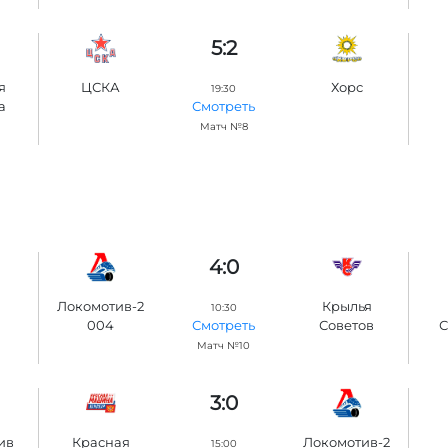
5:2
я
ЦСКА
Хорс
19:30
а
Смотреть
Матч №8
4:0
Локомотив-2
Крылья
10:30
004
Советов
С
Смотреть
Матч №10
3:0
ив
Красная
Локомотив-2
15:00