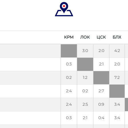
КРМ
ЛОК
ЦСК
БЛХ
3:0
2:0
4:2
0:3
2:1
2:0
0:2
1:2
7:2
2:4
0:2
2:7
2:4
2:5
0:9
3:4
0:3
2:1
0:4
3:4