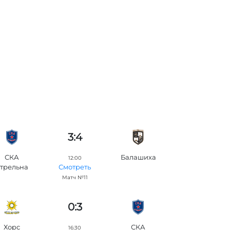
3:4
СКА
Балашиха
12:00
трельна
Смотреть
Матч №11
0:3
Хорс
СКА
16:30