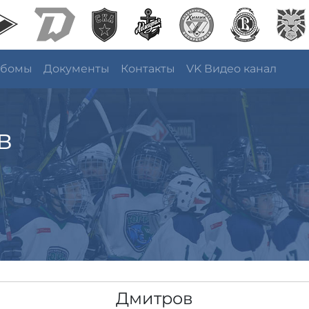
ьбомы
Документы
Контакты
VK Видео канал
в
Дмитров