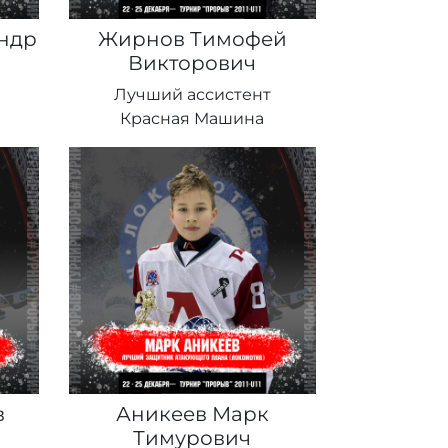
ндр
Жирнов Тимофей
Викторович
Лучший ассистент
Красная Машина
в
Аникеев Марк
Тимурович