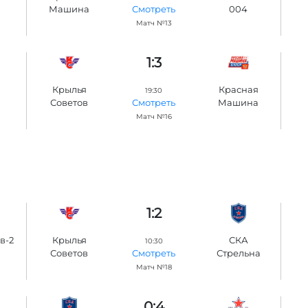
Машина
004
Смотреть
Матч №13
1:3
Крылья
Красная
19:30
Советов
Машина
Смотреть
Матч №16
1:2
в-2
Крылья
СКА
10:30
Советов
Стрельна
Смотреть
Матч №18
0:4