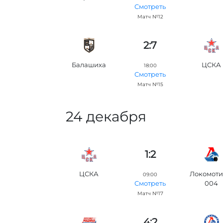
Смотреть
Матч №12
2:7
Балашиха
ЦСКА
18:00
Смотреть
Матч №15
24 декабря
1:2
ЦСКА
Локомоти
09:00
004
Смотреть
Матч №17
4:2