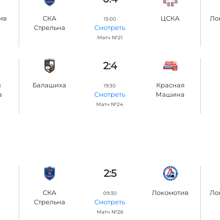
ив
СКА
ЦСКА
Ло
15:00
Стрельна
Смотреть
Матч №21
2:4
я
Балашиха
Красная
19:30
в
Машина
Смотреть
Матч №24
2:5
СКА
Локомотив
Ло
09:30
Стрельна
Смотреть
Матч №26