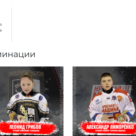
я
а
минации