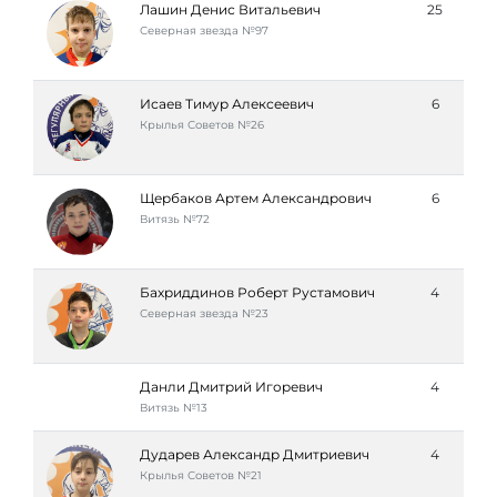
Лашин Денис Витальевич
25
Северная звезда №97
Исаев Тимур Алексеевич
6
Крылья Советов №26
Щербаков Артем Александрович
6
Витязь №72
Бахриддинов Роберт Рустамович
4
Северная звезда №23
Данли Дмитрий Игоревич
4
Витязь №13
Дударев Александр Дмитриевич
4
Крылья Советов №21