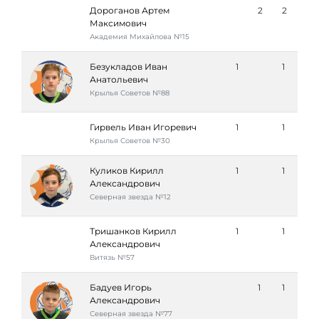
Дороганов Артем
2
2
Максимович
Академия Михайлова №15
Безукладов Иван
1
1
Анатольевич
Крылья Советов №88
Гирвель Иван Игоревич
1
1
Крылья Советов №30
Куликов Кирилл
1
1
Александрович
Северная звезда №12
Тришанков Кирилл
1
1
Александрович
Витязь №57
Бадуев Игорь
1
1
Александрович
Северная звезда №77