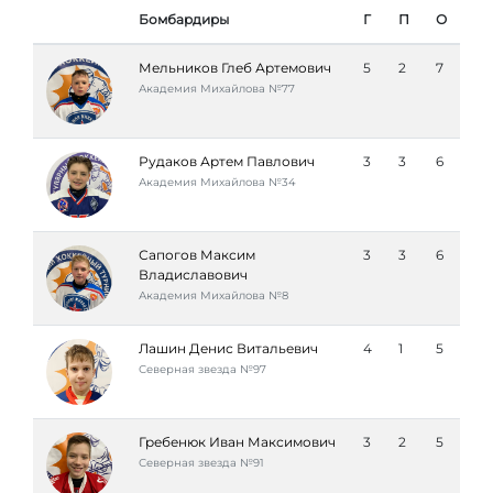
Бомбардиры
Г
П
О
Мельников Глеб Артемович
5
2
7
Академия Михайлова №77
Рудаков Артем Павлович
3
3
6
Академия Михайлова №34
Сапогов Максим
3
3
6
Владиславович
Академия Михайлова №8
Лашин Денис Витальевич
4
1
5
Северная звезда №97
Гребенюк Иван Максимович
3
2
5
Северная звезда №91