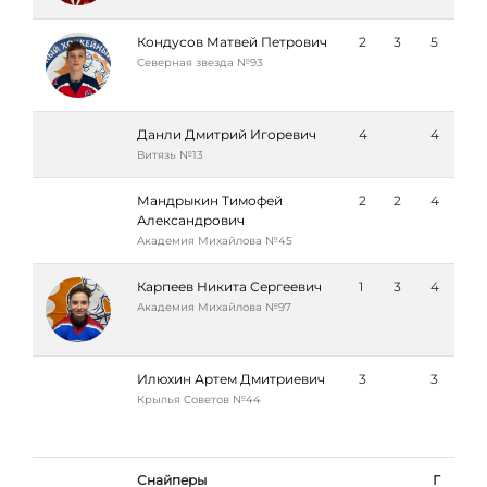
Кондусов Матвей Петрович
2
3
5
Северная звезда №93
Данли Дмитрий Игоревич
4
4
Витязь №13
Мандрыкин Тимофей
2
2
4
Александрович
Академия Михайлова №45
Карпеев Никита Сергеевич
1
3
4
Академия Михайлова №97
Илюхин Артем Дмитриевич
3
3
Крылья Советов №44
Снайперы
Г