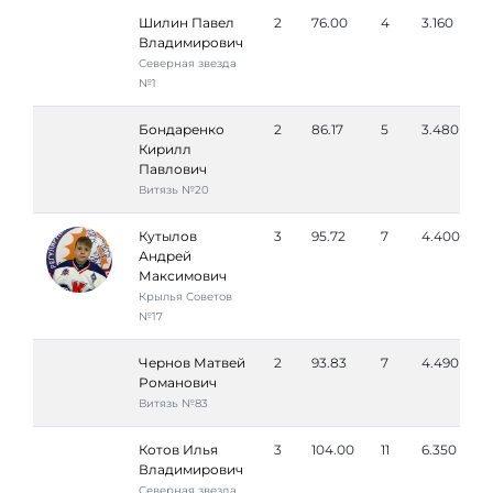
Шилин Павел
2
76.00
4
3.160
Владимирович
Северная звезда
№1
Бондаренко
2
86.17
5
3.480
Кирилл
Павлович
Витязь №20
Кутылов
3
95.72
7
4.400
Андрей
Максимович
Крылья Советов
№17
Чернов Матвей
2
93.83
7
4.490
Романович
Витязь №83
Котов Илья
3
104.00
11
6.350
Владимирович
Северная звезда