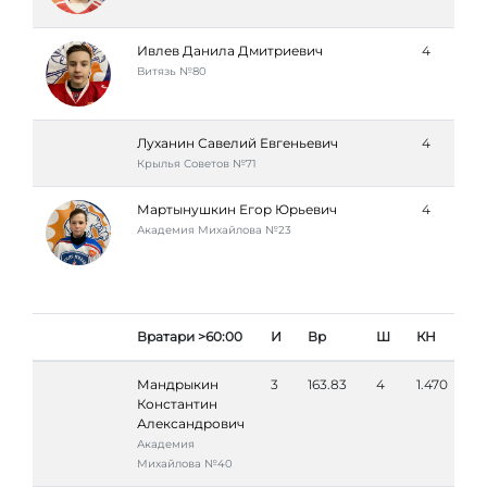
Ивлев Данила Дмитриевич
4
Витязь №80
Луханин Савелий Евгеньевич
4
Крылья Советов №71
Мартынушкин Егор Юрьевич
4
Академия Михайлова №23
Вратари >60:00
И
Вр
Ш
КН
Мандрыкин
3
163.83
4
1.470
Константин
Александрович
Академия
Михайлова №40