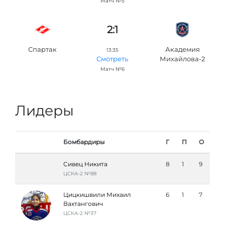
Матч №5
2:1
Спартак
Академия
13:35
Михайлова-2
Смотреть
Матч №6
Лидеры
Бомбардиры
Г
П
О
Сивец Никита
8
1
9
ЦСКА-2 №88
Цицкишвили Михаил
6
1
7
Вахтангович
ЦСКА-2 №37