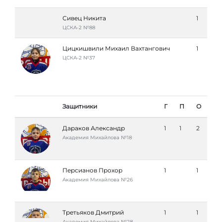
Сивец Никита
1
ЦСКА-2 №88
Цицкишвили Михаил Вахтангович
1
ЦСКА-2 №37
Защитники
Г
П
О
Дараков Александр
1
1
2
Академия Михайлова №18
Персианов Прохор
1
1
Академия Михайлова №26
Третьяков Дмитрий
1
1
Академия Михайлова №28