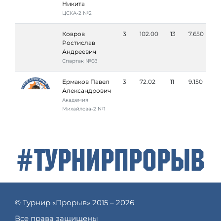
Никита
ЦСКА-2 №2
Ковров
3
102.00
13
7.650
Ростислав
Андреевич
Спартак №68
Ермаков Павел
3
72.02
11
9.150
Александрович
Академия
Михайлова-2 №1
#ТурнирПрорыв
© Турнир «Прорыв» 2015 – 2026
Все права защищены