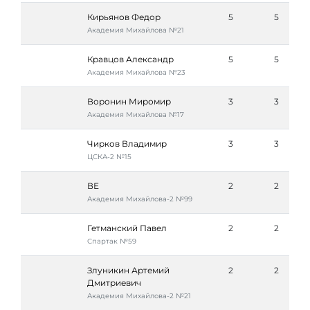
Кирьянов Федор
5
5
Академия Михайлова №21
Кравцов Александр
5
5
Академия Михайлова №23
Воронин Миромир
3
3
Академия Михайлова №17
Чирков Владимир
3
3
ЦСКА-2 №15
ВЕ
2
2
Академия Михайлова-2 №99
Гетманский Павел
2
2
Спартак №59
Злуникин Артемий
2
2
Дмитриевич
Академия Михайлова-2 №21