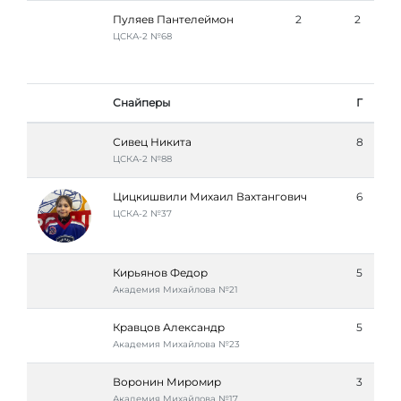
Пуляев Пантелеймон
2
2
ЦСКА-2 №68
Снайперы
Г
Сивец Никита
8
ЦСКА-2 №88
Цицкишвили Михаил Вахтангович
6
ЦСКА-2 №37
Кирьянов Федор
5
Академия Михайлова №21
Кравцов Александр
5
Академия Михайлова №23
Воронин Миромир
3
Академия Михайлова №17