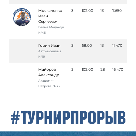
Москаленко
3
102.00
13
7.650
Иван
Сергеевич
Белые Медведи
№45
Горин Иван
3
68.00
13
11.470
Автомобилист
№19
Майоров
3
102.00
28
16.470
Александр
Академия
Петровa №33
#ТурнирПрорыв