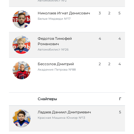
Автомобилист №2
Николаев Игнат Денисович
3
2
5
Белые Медведи №17
Федотов Тимофей
4
4
Романович
Автомобилист №26
Бессолов Дмитрий
2
2
4
Академия Петровa №88
Снайперы
Г
Ладаев Даниил Дмитриевич
5
Красная Машина Юниор №13