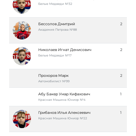
Белые Медведи №32
Бессолов Дмитрий
2
Академия Петровa №88
Николаев Игнат Денисович
2
Белые Медведи №17
Прохоров Марк
2
Автомобилист №99
Абу Бакер Умар Кифахович
1
Красная Машина Юниор №4
Грибанов Илья Алексеевич
1
Красная Машина Юниор №22