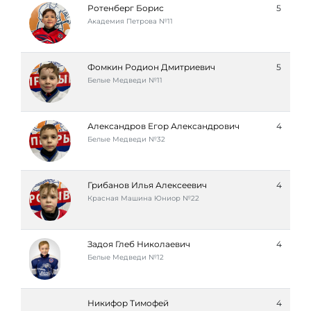
Ротенберг Борис
5
Академия Петровa №11
Фомкин Родион Дмитриевич
5
Белые Медведи №11
Александров Егор Александрович
4
Белые Медведи №32
Грибанов Илья Алексеевич
4
Красная Машина Юниор №22
Задоя Глеб Николаевич
4
Белые Медведи №12
Никифор Тимофей
4