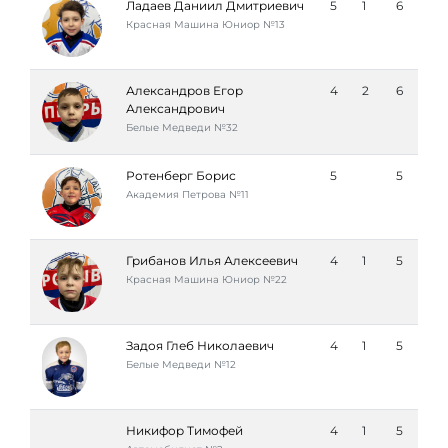
Ладаев Даниил Дмитриевич
5
1
6
Красная Машина Юниор №13
Александров Егор
4
2
6
Александрович
Белые Медведи №32
Ротенберг Борис
5
5
Академия Петровa №11
Грибанов Илья Алексеевич
4
1
5
Красная Машина Юниор №22
Задоя Глеб Николаевич
4
1
5
Белые Медведи №12
Никифор Тимофей
4
1
5