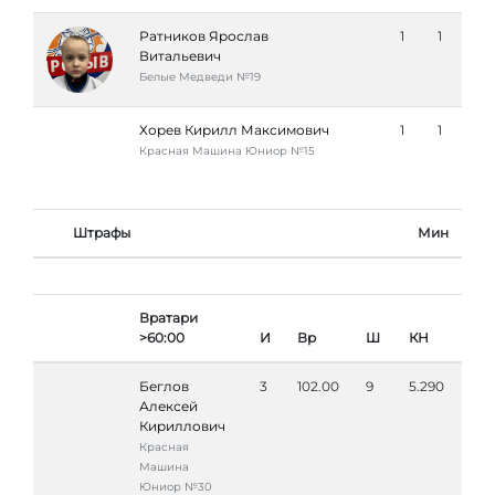
Ратников Ярослав
1
1
Витальевич
Белые Медведи №19
Хорев Кирилл Максимович
1
1
Красная Машина Юниор №15
Штрафы
Мин
Вратари
>60:00
И
Вр
Ш
КН
Беглов
3
102.00
9
5.290
Алексей
Кириллович
Красная
Машина
Юниор №30