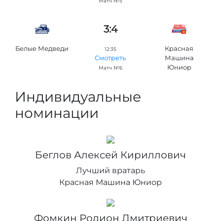
Матч №5
3:4
Белые Медведи
Красная
12:35
Машина
Смотреть
Юниор
Матч №6
Индивидуальные
номинации
Беглов Алексей Кириллович
Лучший вратарь
Красная Машина Юниор
Фомкин Родион Дмитриевич