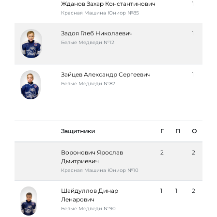
Жданов Захар Константинович
1
Красная Машина Юниор №85
Задоя Глеб Николаевич
1
Белые Медведи №12
Зайцев Александр Сергеевич
1
Белые Медведи №82
Защитники
Г
П
О
Воронович Ярослав
2
2
Дмитриевич
Красная Машина Юниор №10
Шайдуллов Динар
1
1
2
Ленарович
Белые Медведи №90