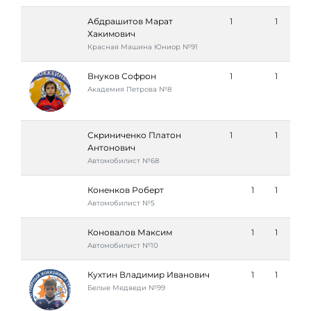
Абдрашитов Марат
1
1
Хакимович
Красная Машина Юниор №91
Внуков Софрон
1
1
Академия Петровa №8
Скриниченко Платон
1
1
Антонович
Автомобилист №68
Коненков Роберт
1
1
Автомобилист №5
Коновалов Максим
1
1
Автомобилист №10
Кухтин Владимир Иванович
1
1
Белые Медведи №99