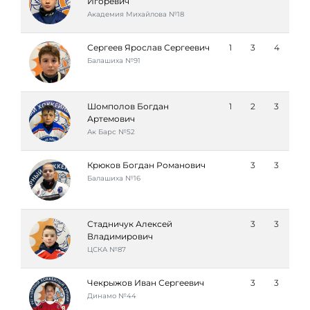
Игоревич
Академия Михайлова №18
Сергеев Ярослав Сергеевич
1
3
4
Балашиха №91
Шомполов Богдан
1
2
3
Артемович
Ак Барс №52
Крюков Богдан Романович
3
3
Балашиха №16
Стадничук Алексей
3
3
Владимирович
ЦСКА №87
Чекрыжов Иван Сергеевич
3
3
Динамо №44