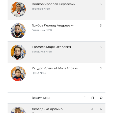
Волков Ярослав Сергеевич
3
Торпедо №30
Грибов Леонид Андреевич
3
Балашиха №88
Ерофеев Марк Игоревич
3
Балашиха №98
Кацуро Алексей Михайлович
3
ЦСКА №47
Защитники
Г
П
О
Лебеденко Яромир
1
3
4