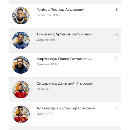
Грибов Леонид Андреевич
6
Балашиха №88
Тынников Артемий Антонович
6
Динамо №8
Мартынчук Павел Витальевич
5
Динамо №56
Сидоренко Дмитрий Игоревич
4
ЦСКА №11
Алахвердов Артем Герасимович
3
ЦСКА №77