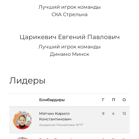
Лучший игрок команды
СКА Стрельна
Царикевич Евгений Павлович
Лучший игрок команды
Динамо Минск
Лидеры
Бомбардиры
Г
П
О
Мятчин Кирилл
9
4
13
Константинович
Академия Михайлова №77