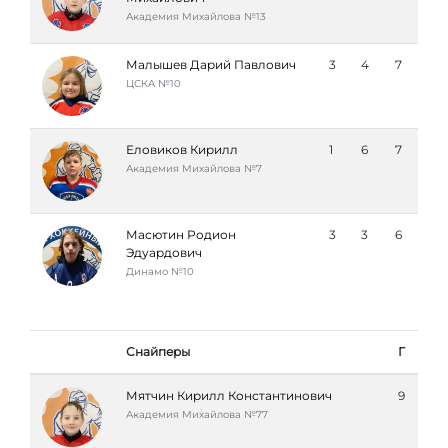
Академия Михайлова №13
Малышев Дарий Павлович
3
4
7
ЦСКА №10
Еловиков Кирилл
1
6
7
Академия Михайлова №7
Масютин Родион
3
3
6
Эдуардович
Динамо №10
Снайперы
Г
Мятчин Кирилл Константинович
9
Академия Михайлова №77