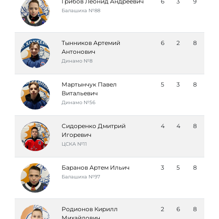
Грибов Леонид Андреевич
6
3
9
Балашиха №88
Тынников Артемий
6
2
8
Антонович
Динамо №8
Мартынчук Павел
5
3
8
Витальевич
Динамо №56
Сидоренко Дмитрий
4
4
8
Игоревич
ЦСКА №11
Баранов Артем Ильич
3
5
8
Балашиха №97
Родионов Кирилл
2
6
8
Михайлович