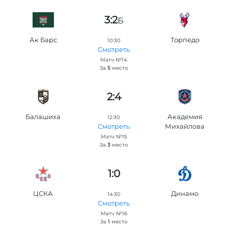
3:2
Б
Ак Барс
Торпедо
10:30
Смотреть
Матч №14
За
5
место
2:4
Балашиха
Академия
12:30
Михайлова
Смотреть
Матч №15
За
3
место
1:0
ЦСКА
Динамо
14:30
Смотреть
Матч №16
За
1
место